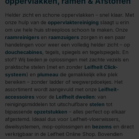
oppervlakken, ramen &
Afstoffen
Helder zicht en schone oppervlakken – snel klaar. Met
onze hulp van de
oppervlaktereiniging
slaagt u erin
om uw hele huis streeploos schoon te maken. Onze
raamreinigers
en
raamzuigers
zorgen in een paar
handelingen voor weer een volledig helder zicht – op
douchecabines
, tegels, spiegels en tegelspiegels. En
stof? Wij bieden je oplossingen met zachte vezels en
praktische stelen (met en zonder
Leifheit Click-
systeem
) en
plumeau
die gemakkelijk elke plek
bereiken – zonder ladder of wegwerpdoekjes. Het
assortiment wordt aangevuld met onze
Leifheit-
accessoires
voor de
Leifheit dweilen
: van
reinigingsmiddelen tot uitschuifbare
stelen
tot
bijpassende
opzetstukken
– alles perfect op elkaar
afgestemd. Ideaal dus voor Leifheit-vloerwissers,
dweilsystemen, mop-oplossingen en
bezems
en direct
verkrijgbaar in de Leifheit Online Shop. Bovendien