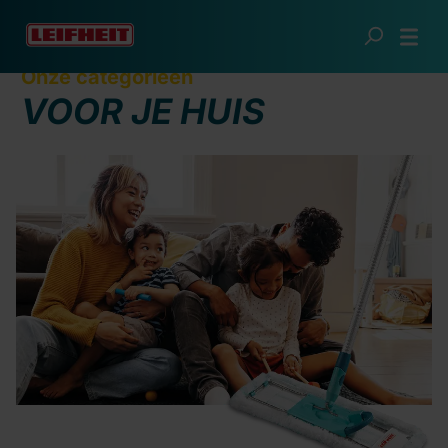
Ga naar de hoofdinhoud
Onze categorieën
VOOR JE HUIS