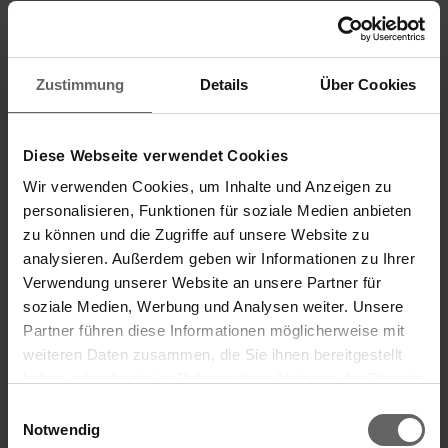
Hier vind je vragen en antwoorden over
Schoonmaken.
Zustimmung
Details
Über Cookies
Meer informatie
Diese Webseite verwendet Cookies
Wir verwenden Cookies, um Inhalte und Anzeigen zu
personalisieren, Funktionen für soziale Medien anbieten
zu können und die Zugriffe auf unsere Website zu
analysieren. Außerdem geben wir Informationen zu Ihrer
Verwendung unserer Website an unsere Partner für
soziale Medien, Werbung und Analysen weiter. Unsere
Partner führen diese Informationen möglicherweise mit
weiteren Daten zusammen, die Sie ihnen bereitgestellt
haben oder die sie im Rahmen Ihrer Nutzung der Dienste
gesammelt haben. Sie geben Einwilligung zu unseren
Einwilligungsauswahl
Cookies, wenn Sie unsere Webseite weiterhin nutzen.
Notwendig