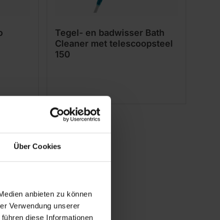
o
Tegel- en badwisser Bath
Cleaner met telescoopsteel
150
Über Cookies
 Medien anbieten zu können
hrer Verwendung unserer
 führen diese Informationen