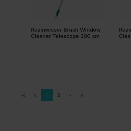
Raamwisser Brush Window
Raam
Cleaner Telescope 200 cm
Clea
Pagina
Pagina
1
2