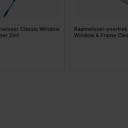
wisser Classic Window
Raamwisser-overtrek
ner 2in1
Window & Frame Clea