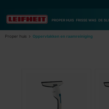
 naar de hoofdinhoud
Ga naar de zoekopdracht
Ga naar de hoofdnavigatie
PROPER HUIS
FRISSE WAS
DE SL
Proper huis
Oppervlakken en raamreiniging