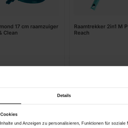
mond 17 cm raamzuiger
Raamtrekker 2in1 M P
& Clean
Reach
Details
 Cookies
nhalte und Anzeigen zu personalisieren, Funktionen für soziale