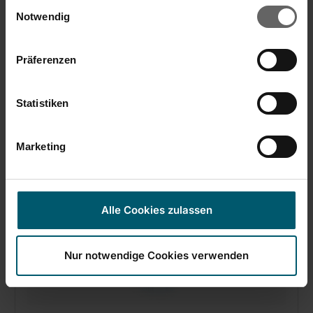
Einwilligungsauswahl
Combi Box emmer
Cookies, wenn Sie unsere Webseite weiterhin nutzen.
Notwendig
Präferenzen
Statistiken
Marketing
Alle Cookies zulassen
Nur notwendige Cookies verwenden