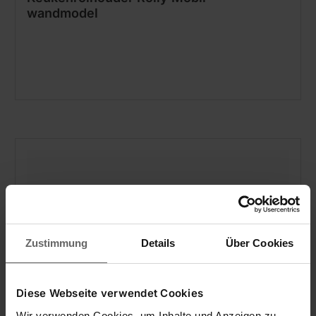
wandmodel
Zustimmung
Details
Über Cookies
Diese Webseite verwendet Cookies
Foliesnijder Perfect Cut
Wir verwenden Cookies, um Inhalte und Anzeigen zu