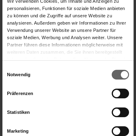
Wir verwenden Cookies, um Inhalte und Anzeigen zu
Inmaakringen 43 x 71 mm 6-delig set
personalisieren, Funktionen für soziale Medien anbieten
zu können und die Zugriffe auf unsere Website zu
analysieren. Außerdem geben wir Informationen zu Ihrer
Verwendung unserer Website an unsere Partner für
soziale Medien, Werbung und Analysen weiter. Unsere
Partner führen diese Informationen möglicherweise mit
weiteren Daten zusammen, die Sie ihnen bereitgestellt
haben oder die sie im Rahmen Ihrer Nutzung der Dienste
gesammelt haben. Sie geben Einwilligung zu unseren
Einwilligungsauswahl
Cookies, wenn Sie unsere Webseite weiterhin nutzen.
Notwendig
Präferenzen
Statistiken
Marketing