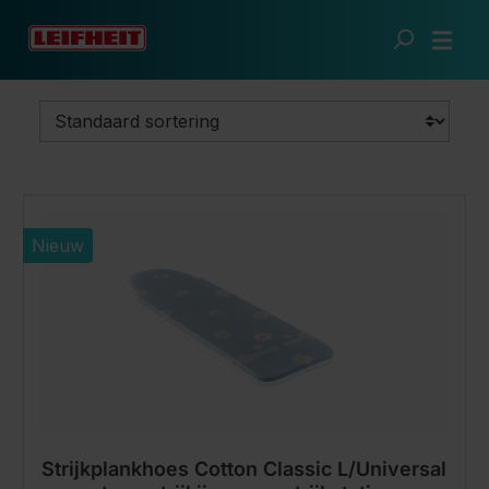
Ga naar de hoofdinhoud
Frisse was
Strijken
Strijkplankhoezen
Nieuw
Strijkplankhoes Cotton Classic L/Universal