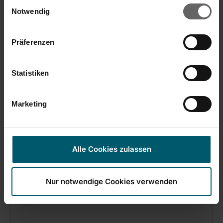
Einwilligungsauswahl
Strijkplankovertrek Thermo Reflect Glide
Cookies, wenn Sie unsere Webseite weiterhin nutzen.
Notwendig
& Park L/Universal
Präferenzen
Statistiken
Marketing
Alle Cookies zulassen
Nur notwendige Cookies verwenden