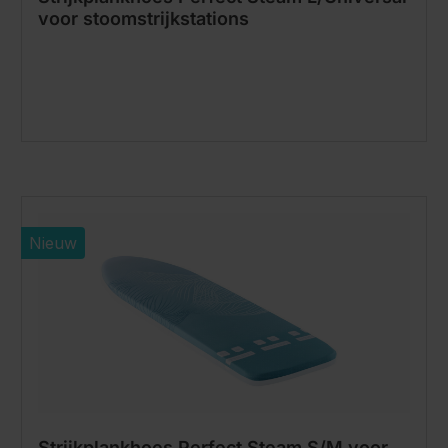
voor stoomstrijkstations
Nieuw
Strijkplankhoes Perfect Steam S/M voor