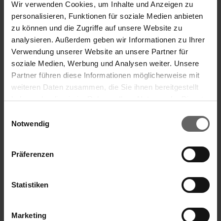
Wir verwenden Cookies, um Inhalte und Anzeigen zu
Raamzuiger Dry & Clean complete Set
personalisieren, Funktionen für soziale Medien anbieten
zu können und die Zugriffe auf unsere Website zu
analysieren. Außerdem geben wir Informationen zu Ihrer
Verwendung unserer Website an unsere Partner für
soziale Medien, Werbung und Analysen weiter. Unsere
Partner führen diese Informationen möglicherweise mit
weiteren Daten zusammen, die Sie ihnen bereitgestellt
haben oder die sie im Rahmen Ihrer Nutzung der Dienste
gesammelt haben. Sie geben Einwilligung zu unseren
Einwilligungsauswahl
Cookies, wenn Sie unsere Webseite weiterhin nutzen.
Notwendig
Präferenzen
Statistiken
Marketing