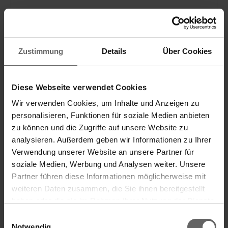
Zustimmung
Details
Über Cookies
Diese Webseite verwendet Cookies
Wir verwenden Cookies, um Inhalte und Anzeigen zu
personalisieren, Funktionen für soziale Medien anbieten
zu können und die Zugriffe auf unsere Website zu
analysieren. Außerdem geben wir Informationen zu Ihrer
Verwendung unserer Website an unsere Partner für
soziale Medien, Werbung und Analysen weiter. Unsere
Partner führen diese Informationen möglicherweise mit
weiteren Daten zusammen, die Sie ihnen bereitgestellt
haben oder die sie im Rahmen Ihrer Nutzung der Dienste
Voorraadbus Fresh & Easy 1,0 l
gesammelt haben. Sie geben Einwilligung zu unseren
Einwilligungsauswahl
rechthoekig
Cookies, wenn Sie unsere Webseite weiterhin nutzen.
Notwendig