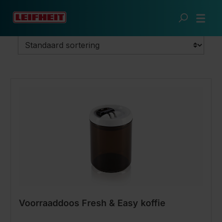
Ga naar de hoofdinhoud
De slimme keuken
Organiseren
Voorraaddozen
Voorraaddoos Fresh & Easy koffie