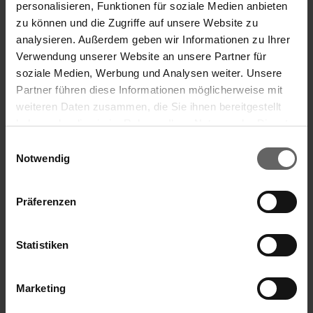
personalisieren, Funktionen für soziale Medien anbieten
zu können und die Zugriffe auf unsere Website zu
analysieren. Außerdem geben wir Informationen zu Ihrer
Verwendung unserer Website an unsere Partner für
soziale Medien, Werbung und Analysen weiter. Unsere
Partner führen diese Informationen möglicherweise mit
weiteren Daten zusammen, die Sie ihnen bereitgestellt
haben oder die sie im Rahmen Ihrer Nutzung der Dienste
gesammelt haben. Sie geben Einwilligung zu unseren
Einwilligungsauswahl
Cookies, wenn Sie unsere Webseite weiterhin nutzen.
Notwendig
Präferenzen
Statistiken
Marketing
Dunschiller ProLine