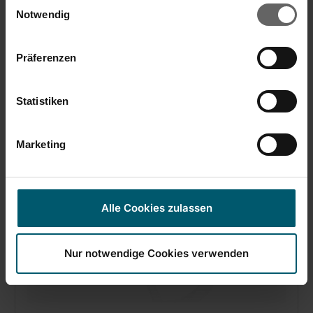
Einwilligungsauswahl
Pruimenontpitter
Cookies, wenn Sie unsere Webseite weiterhin nutzen.
Notwendig
Präferenzen
Statistiken
Marketing
Alle Cookies zulassen
Nur notwendige Cookies verwenden