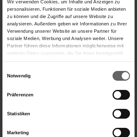
Uitperszeef POWER CLEAN
Wir verwenden Cookies, um Inhalte und Anzeigen zu
personalisieren, Funktionen für soziale Medien anbieten
zu können und die Zugriffe auf unsere Website zu
analysieren. Außerdem geben wir Informationen zu Ihrer
Verwendung unserer Website an unsere Partner für
soziale Medien, Werbung und Analysen weiter. Unsere
Partner führen diese Informationen möglicherweise mit
weiteren Daten zusammen, die Sie ihnen bereitgestellt
haben oder die sie im Rahmen Ihrer Nutzung der Dienste
gesammelt haben. Sie geben Einwilligung zu unseren
Einwilligungsauswahl
Cookies, wenn Sie unsere Webseite weiterhin nutzen.
Notwendig
Präferenzen
Statistiken
Marketing