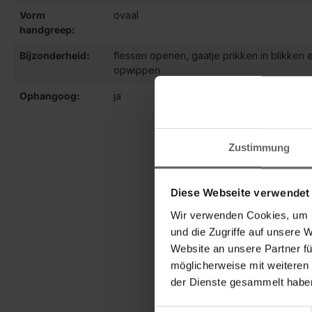
Vorm
ovaal
handgreep:
Bijzonderheid:
flessen openen, gaatje prikken in blikken 
opwippen
Ophangoog:
ja
Zustimmung
Diese Webseite verwendet
Voor het openen van fless
Wir verwenden Cookies, um I
flesopener uit de ProLine-
und die Zugriffe auf unsere 
verkrijgbaar is in de onli
Website an unsere Partner fü
het ovaal gevormde handv
möglicherweise mit weiteren
de flesopener ook met zij
der Dienste gesammelt haben
bieropener een echt desig
de opener aan een ophan