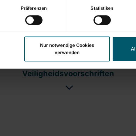
kzij de hoogwaardige combinatie van zwart kunststof en rv
Präferenzen
Statistiken
sen openen, schroefdeksels optillen en blikken perforeren
 in gebruik
op te hangen
Nur notwendige Cookies
Al
verwenden
Veiligheidsvoorschriften