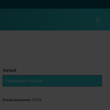
Variant
Flesopener ProLine
Productnummer:
03126