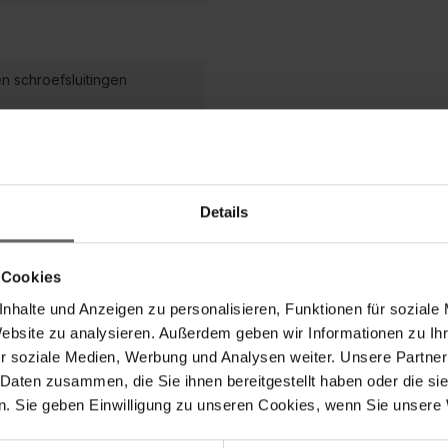
en schroefsluitingen
Details
Meer informatie
 Cookies
en, het perforeren van blikken of om schroefdeksels op te t
nhalte und Anzeigen zu personalisieren, Funktionen für soziale
serie van Leifheit is het geen probleem. Want de flesopener d
Website zu analysieren. Außerdem geben wir Informationen zu I
neshop, beschikt over drie praktische functies. Voor een bijz
r soziale Medien, Werbung und Analysen weiter. Unsere Partner
at. Zo kunnen kroonkurken heel makkelijk worden verwijde
 Daten zusammen, die Sie ihnen bereitgestellt haben oder die s
n hoogwaardige materiaalcombinatie van zwart kunststof en
. Sie geben Einwilligung zu unseren Cookies, wenn Sie unsere 
n-highlight in de keuken. Aan het handvat bevindt zich e
gstang schoon te kunnen bewaren.