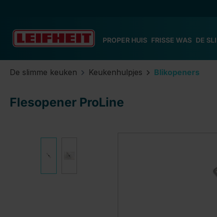
 naar de hoofdinhoud
Ga naar de zoekopdracht
Ga naar de hoofdnavigatie
PROPER HUIS
FRISSE WAS
DE SL
De slimme keuken
Keukenhulpjes
Blikopeners
Flesopener ProLine
Afbeeldingengalerij overslaan