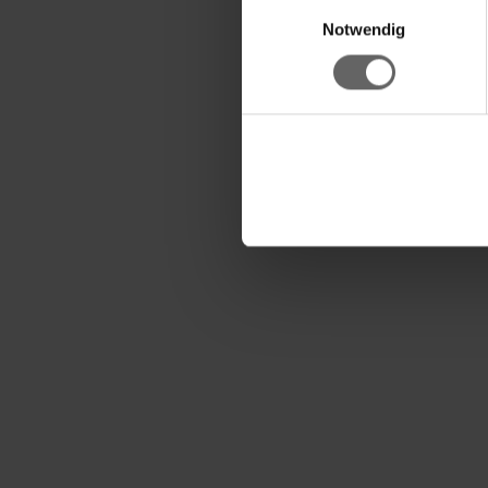
Einwilligungsauswahl
Kroonkurkopener is dan
Notwendig
Met drie functies: fles
Ovaal handvat is prettig
Met praktisch oog om 