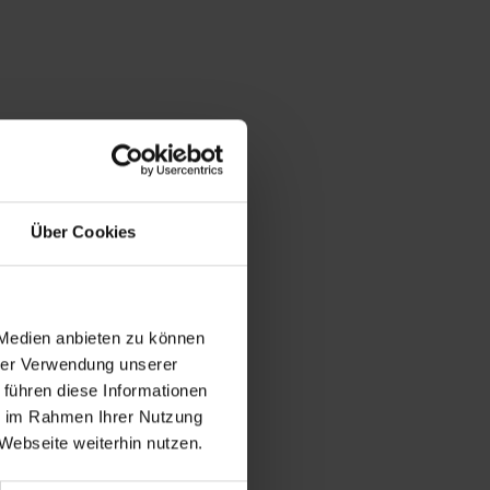
Über Cookies
illen: met de rvs
 Medien anbieten zu können
ie bij Leifheit
hrer Verwendung unserer
onder prettig gebruik zorgt
 führen diese Informationen
rd. Bovendien overtuigt
ie im Rahmen Ihrer Nutzung
 rvs. Dit maakt de
Webseite weiterhin nutzen.
en praktisch ophangoog om