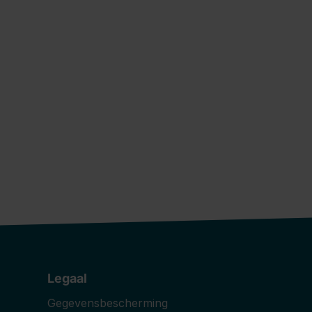
New content loaded
Legaal
Gegevensbescherming