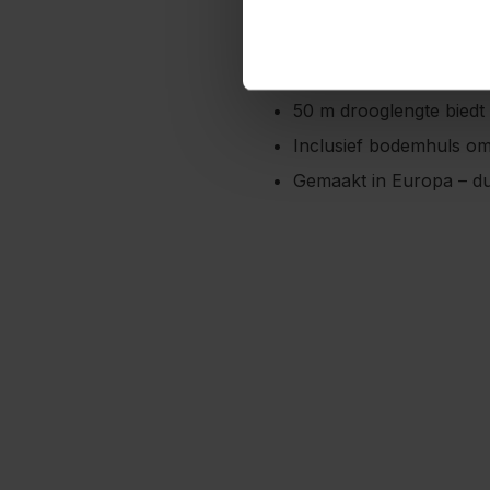
meer ruimte over voor
Easy Close Comfort zor
7 geïntegreerde houder
50 m drooglengte biedt
Inclusief bodemhuls om 
Gemaakt in Europa – du