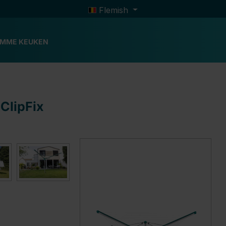
Flemish
IMME KEUKEN
ClipFix