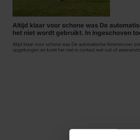
Altijd klaar voor schone was De automatis
het niet wordt gebruikt. In ingeschoven to
Altijd klaar voor schone was De automatische linneninvoer zorg
opgeborgen en komt het niet in contact met vuil of weersinv
De droogmolen Linomatic 5
Met een drooglengte van 