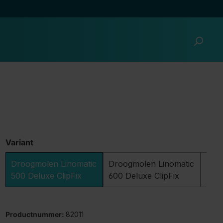
Variant
Droogmolen Linomatic
Droogmolen Linomatic
Dro
500 Deluxe ClipFix
600 Deluxe ClipFix
400 
Productnummer:
82011