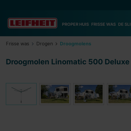
 naar de hoofdinhoud
Ga naar de zoekopdracht
Ga naar de hoofdnavigatie
PROPER HUIS
FRISSE WAS
DE SL
Frisse was
Drogen
Droogmolens
Droogmolen Linomatic 500 Deluxe 
Afbeeldingengalerij overslaan