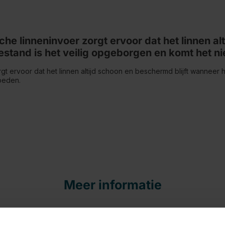
che linneninvoer zorgt ervoor dat het linnen a
estand is het veilig opgeborgen en komt het ni
t ervoor dat het linnen altijd schoon en beschermd blijft wanneer he
loeden.
Meer informatie
00 Deluxe ClipFix van Leifheit maakt het drogen in de tuin
50 meter heb je veel ruimte voor grote wasstukken en mee