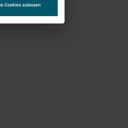
le Cookies zulassen
e draagarm op ooghoogte
imte voor kledinghangers