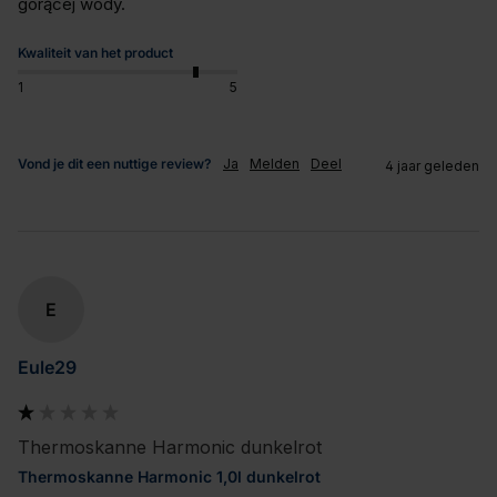
gorącej wody.
Kwaliteit van het product
1
5
Vond je dit een nuttige review?
Ja
Melden
Deel
4 jaar geleden
E
Eule29
Thermoskanne Harmonic dunkelrot
Thermoskanne Harmonic 1,0l dunkelrot