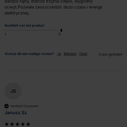
Bardzo fajny, dobrze trzyma cieplo, wygodny 
ucwyt.Pozwala zaoszczedzic duzo czasu i energii 
elektrycznej.
Kwaliteit van het product
1
5
Vond je dit een nuttige review?
Ja
Melden
Deel
3 jaar geleden
JS
Verified Customer
Janusz Sz