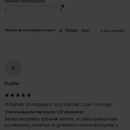
Kwaliteit van het product
1
5
Vond je dit een nuttige review?
Ja
Melden
Deel
4 jaar geleden
D
Dudiw
Dzbanek pomagający oszczędzać czas i energię
Thermoskanne Harmonic 1,0l dunkelrot
Bardzo przydatny dzbanek-termos; w pełni spełnia moje 
oczekiwania; nawet po 14 godzinach można skorzystać z 