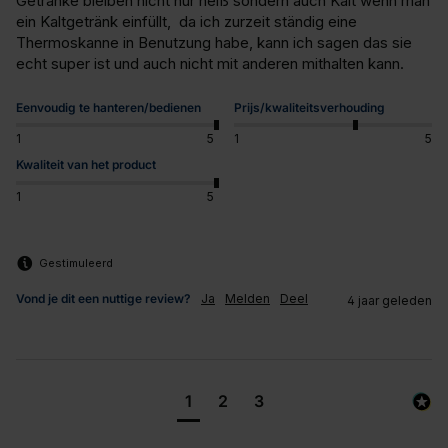
Getränke bleiben nicht nur heiß sondern auch Kalt wenn man 
ein Kaltgetränk einfüllt,  da ich zurzeit ständig eine 
Thermoskanne in Benutzung habe, kann ich sagen das sie 
echt super ist und auch nicht mit anderen mithalten kann.
Eenvoudig te hanteren/bedienen
Prijs/kwaliteitsverhouding
1
5
1
5
Kwaliteit van het product
1
5
Gestimuleerd
Vond je dit een nuttige review?
Ja
Melden
Deel
4 jaar geleden
1
2
3