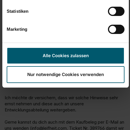
1
5
Statistiken
Antwoord:
Marketing
Hallo,

es tut mir sehr leid zu hören, dass du solche Erfahrungen mit 
einem Produkt aus unserem Hause machen mussten. Umso 
dankbarer bin ich, dass du dir als Kunde die Mühe machst 
Alle Cookies zulassen
und uns deine Meinung übermittelst.

Unser Bestreben ist es, dir ein innovatives und perfektes 
Nur notwendige Cookies verwenden
Produkt zu liefern. Jede Art von Feedback unserer Kunden 
hilft in diesem Bemühen.

Ich möchte dir versichern, dass wir solche Hinweise sehr 
ernst nehmen und diese auch an unsere 
Entwicklungsabteilung weitergeben.

Gerne kannst du dich auch mit dem Kaufbeleg per E-Mail an 
uns wenden (info@leifheit.com, Ticket Nr. 389766 damit wir 