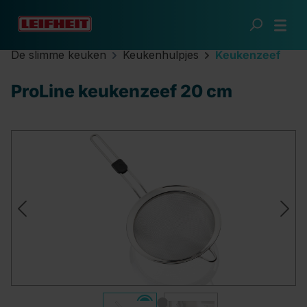
Ga naar de hoofdinhoud
De slimme keuken
Keukenhulpjes
Keukenzeef
ProLine keukenzeef 20 cm
Afbeeldingengalerij overslaan