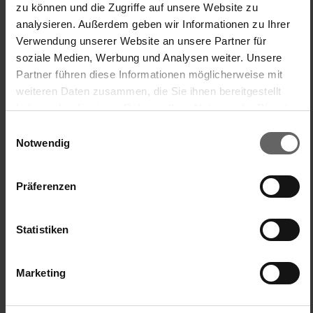
zu können und die Zugriffe auf unsere Website zu
analysieren. Außerdem geben wir Informationen zu Ihrer
Verwendung unserer Website an unsere Partner für
soziale Medien, Werbung und Analysen weiter. Unsere
Partner führen diese Informationen möglicherweise mit
weiteren Daten zusammen, die Sie ihnen bereitgestellt
haben oder die sie im Rahmen Ihrer Nutzung der Dienste
gesammelt haben. Sie geben Einwilligung zu unseren
Einwilligungsauswahl
Cookies, wenn Sie unsere Webseite weiterhin nutzen.
Notwendig
New content loaded
Präferenzen
5.00
Gebaseerd op 3 reviews
Statistiken
Zoek:
Sorteer
Taal
Marketing
Product Reviews
Vragen