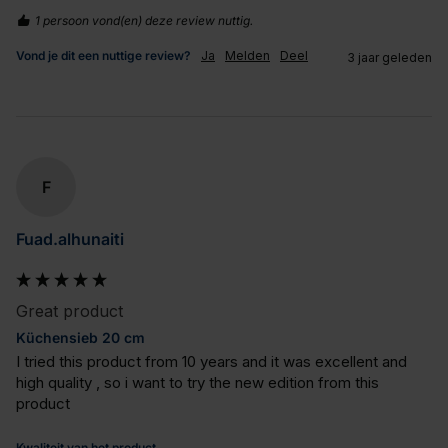
1 persoon vond(en) deze review nuttig.
Vond je dit een nuttige review?
Ja
Melden
Deel
3 jaar geleden
F
Fuad.alhunaiti
Great product
Küchensieb 20 cm
I tried this product from 10 years and it was excellent and 
high quality , so i want to try the new edition from this 
product
Kwaliteit van het product