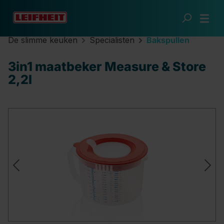
Ga naar de hoofdinhoud
De slimme keuken
Specialisten
Bakspullen
3in1 maatbeker Measure & Store
2,2l
Afbeeldingengalerij overslaan