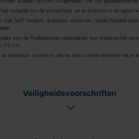
 zonder bukken worden losgemaakt met het gepatenteerde
het mogelijk om de wisserhoes uit te drukken in de apart v
 met 360° flexibel, draaibaar scharnier maakt flexibel dwei
atsen
reep van de Professional vloerwisser kan links/rechts wo
t 175 cm
 de dweilstok voorkomt dat de stok omvalt wanneer deze l
Veiligheidsvoorschriften