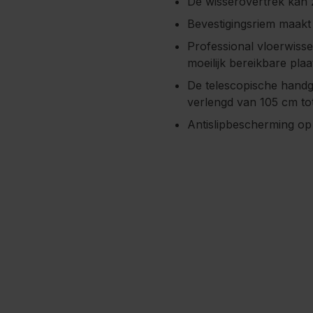
De wisserovertrek kan
Bevestigingsriem maakt 
Professional vloerwisser
moeilijk bereikbare pla
De telescopische handg
verlengd van 105 cm to
Antislipbescherming op