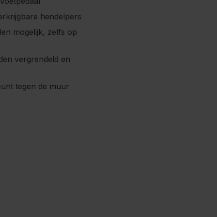
 voetpedaal
erkrijgbare hendelpers
len mogelijk, zelfs op
rden vergrendeld en
eunt tegen de muur