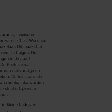
taurants, medische
er van Leifheit. Wie deze
hakelaar. Dit maakt het
rover te buigen. De
ngen in de apart
 De Professional
oor een eenvoudige en
oeken. De telescopische
an rechts/links worden
e steel is bijzonder
muur.
 in kleine bedrijven