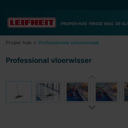
 naar de hoofdinhoud
Ga naar de zoekopdracht
Ga naar de hoofdnavigatie
PROPER HUIS
FRISSE WAS
DE SL
Proper huis
Professionele schoonmaak
Professional vloerwisser
Afbeeldingengalerij overslaan