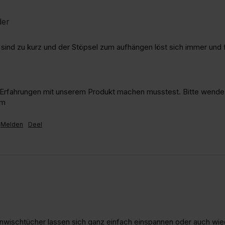
der
e sind zu kurz und der Stöpsel zum aufhängen löst sich immer und f
e Erfahrungen mit unserem Produkt machen musstest. Bitte wende
im
Melden
Deel
ischtücher lassen sich ganz einfach einspannen oder auch wiede