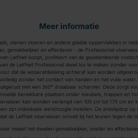
Meer informatie
gels, stenen vloeren en andere gladde oppervlakken in res
ler, gemakkelijker en effectiever - de Professional vloerwiss
van Leifheit koopt, profiteert van de gepatenteerde voetsc
van de Leifheit Professional dweil los te maken zonder voo
voor dat de wisserafdekking achteraf kan worden uitgewro
 volledig zonder het contact van handen en het vuile water.
is uitgerust met een 360° draaibaar scharnier. Deze zorgt v
 moeilijk bereikbare plaatsen onder meubels, trappen en h
oerwisser kan worden verlengd van 105 cm tot 175 cm en k
en zijn individuele werkhoogte instellen. De antislipdop op d
at de Leifheit vloerwisser omvalt bij het leunen tegen de 
sser maakt het dweilen gemakkelijker, sneller en effectiever