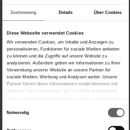
Hochachtungsvoll

ein fustrierter KUNDE
Zustimmung
Details
Über Cookies
Eenvoudig te hanteren/bedienen
Prijs/kwaliteitsverhouding
Diese Webseite verwendet Cookies
1
5
1
5
Kwaliteit van het product
Wir verwenden Cookies, um Inhalte und Anzeigen zu
personalisieren, Funktionen für soziale Medien anbieten
1
5
zu können und die Zugriffe auf unsere Website zu
analysieren. Außerdem geben wir Informationen zu Ihrer
Antwoord:
Verwendung unserer Website an unsere Partner für
Hallo,

soziale Medien, Werbung und Analysen weiter. Unsere
vielen Dank für dein Feedback und deine ehrlichen Worte. Es 
Partner führen diese Informationen möglicherweise mit
tut uns sehr leid zu hören, dass du mit deinem Staubsauger 
weiteren Daten zusammen, die Sie ihnen bereitgestellt
nicht zufrieden bist.

haben oder die sie im Rahmen Ihrer Nutzung der Dienste
gesammelt haben. Sie geben Einwilligung zu unseren
Um dir weiterhelfen zu können, wende dich gerne an 
Einwilligungsauswahl
Cookies, wenn Sie unsere Webseite weiterhin nutzen.
unseren Servicepartner " Firma Walzer". Die Kollegen 
Notwendig
schauen sich deinen Fall gerne genauer an und prüfen, ob 
wir eine Lösung für dich finden können.
