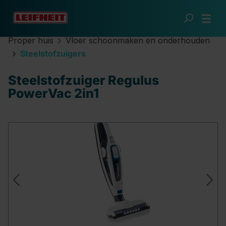
Ga naar de hoofdinhoud
Proper huis
Vloer schoonmaken en onderhouden
Steelstofzuigers
Steelstofzuiger Regulus
PowerVac 2in1
Afbeeldingengalerij overslaan