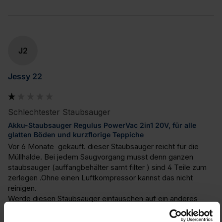
J2
Jessy 22
Schlechtester Staubsauger
Akku-Staubsauger Regulus PowerVac 2in1 20V, für alle
glatten Böden und kurzflorige Teppiche
Vor 6 Monate  gekauft. dieser Staubsauger reicht für die 
Müllhalde. Bei jedem Saugvorgang musst denn ganzen 
staubsauger (auffangbehälter samt filter ) sind 4 Teile zum 
zerlegen .Ohne einen Luftkompressor kannst das nicht 
reinigen.

Werde diesen Staubsauger eintauschen auf ein anderes 
Gerät.(vielleicht sogar Markenwechsel) wenn LEIFHEIT 
keine besseren Geräte am Markt hat.
