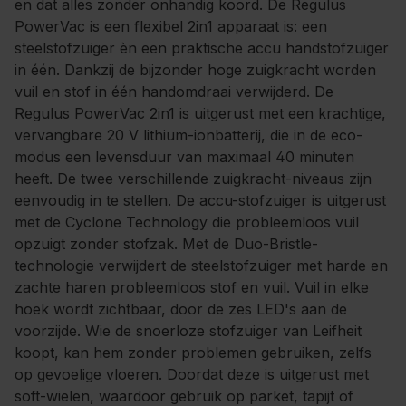
en dat alles zonder onhandig koord. De Regulus
PowerVac is een flexibel 2in1 apparaat is: een
steelstofzuiger èn een praktische accu handstofzuiger
in één. Dankzij de bijzonder hoge zuigkracht worden
vuil en stof in één handomdraai verwijderd. De
Regulus PowerVac 2in1 is uitgerust met een krachtige,
vervangbare 20 V lithium-ionbatterij, die in de eco-
modus een levensduur van maximaal 40 minuten
heeft. De twee verschillende zuigkracht-niveaus zijn
eenvoudig in te stellen. De accu-stofzuiger is uitgerust
met de Cyclone Technology die probleemloos vuil
opzuigt zonder stofzak. Met de Duo-Bristle-
technologie verwijdert de steelstofzuiger met harde en
zachte haren probleemloos stof en vuil. Vuil in elke
hoek wordt zichtbaar, door de zes LED's aan de
voorzijde. Wie de snoerloze stofzuiger van Leifheit
koopt, kan hem zonder problemen gebruiken, zelfs
op gevoelige vloeren. Doordat deze is uitgerust met
soft-wielen, waardoor gebruik op parket, tapijt of