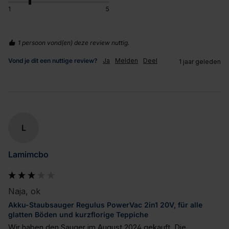
1
5
1 persoon vond(en) deze review nuttig.
Vond je dit een nuttige review?
Ja
Melden
Deel
1 jaar geleden
L
Lamimcbo
Naja, ok
Akku-Staubsauger Regulus PowerVac 2in1 20V, für alle
glatten Böden und kurzflorige Teppiche
Wir haben den Sauger im August 2024 gekauft. Die 