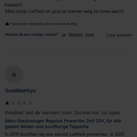
helaas!!!

Maw koop Leifheit en gooi je toestel weg na twee jaar!!!!
1 persoon vond(en) deze review nuttig.
Vond je dit een nuttige review?
Ja
Melden
Deel
2 jaar geleden
G
GustMatthys
Kwaliteit laat de wensen over 2powervac op 4jaar
Akku-Staubsauger Regulus PowerVac 2in1 20V, für alle
glatten Böden und kurzflorige Teppiche
In 2019 kochten wij ons eerste Leifheit powervac. In 2021 