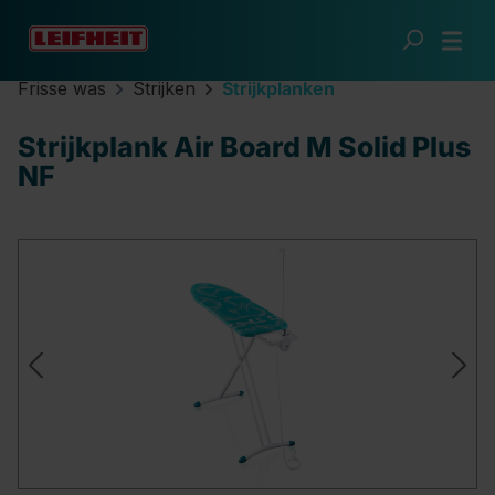
Ga naar de hoofdinhoud
Frisse was
Strijken
Strijkplanken
Strijkplank Air Board M Solid Plus
NF
Afbeeldingengalerij overslaan