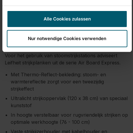
daarmee geschikt voor elke lichaamslengte en
werkhoogte. De strijkplank is uitgerust met een vaste
Alle Cookies zulassen
strijkijzerhouder plus Franse elektrische uitrusting en
kabelhouder voor strijken zonder storende
stroomkabel. Dankzij de Thermo-Reflect-technologie
Nur notwendige Cookies verwenden
is de strijkplank speciaal geschikt voor gebruik met in
de handel verkrijgbare strijkijzers en stoomstrijkijzers.
Voor het gebruik van stoomstrijkstations adviseert
Leifheit strijkplanken uit de serie Air Board Express.
Met Thermo-Reflect-bekleding: stoom- en
warmtereflectie zorgt voor een tweezijdig
strijkeffect
Ultralicht strijkoppervlak (120 x 38 cm) van speciaal
kunststof
In hoogte verstelbaar voor rugvriendelijk strijken op
optimale werkhoogte (76 - 100 cm)
Vaste strijkijzerhouder met kabelhouder en