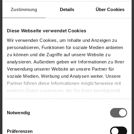
Zustimmung
Details
Über Cookies
Pichet à mesure 3en1 Measure & Store 2,2
L
Diese Webseite verwendet Cookies
Wir verwenden Cookies, um Inhalte und Anzeigen zu
personalisieren, Funktionen für soziale Medien anbieten
zu können und die Zugriffe auf unsere Website zu
analysieren. Außerdem geben wir Informationen zu Ihrer
Graduations pour la farine, le sucre et les liquides
Verwendung unserer Website an unsere Partner für
Avec protection anti-éclaboussures et couvercle de
fermeture
soziale Medien, Werbung und Analysen weiter. Unsere
Lavable au lave-vaisselle
Partner führen diese Informationen möglicherweise mit
weiteren Daten zusammen, die Sie ihnen bereitgestellt
haben oder die sie im Rahmen Ihrer Nutzung der Dienste
gesammelt haben. Sie geben Einwilligung zu unseren
Einwilligungsauswahl
Cookies, wenn Sie unsere Webseite weiterhin nutzen.
Notwendig
Präferenzen