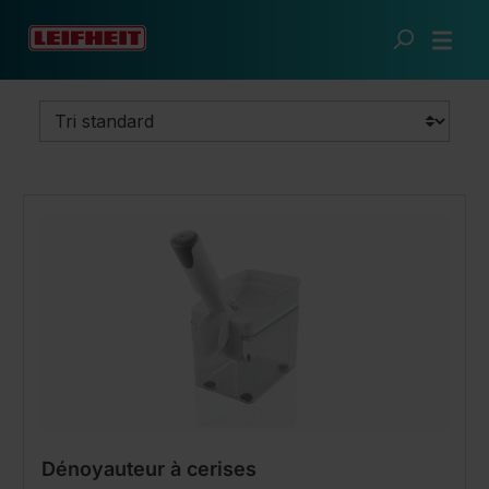
Passer au contenu principal
Cuisine futée
Mise en conserve
Dénoyauteurs
Dénoyauteur à cerises