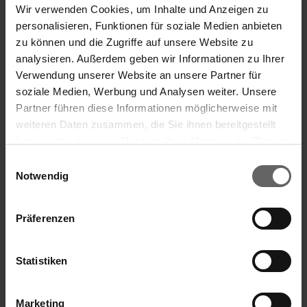
Wir verwenden Cookies, um Inhalte und Anzeigen zu
personalisieren, Funktionen für soziale Medien anbieten
zu können und die Zugriffe auf unsere Website zu
analysieren. Außerdem geben wir Informationen zu Ihrer
Verwendung unserer Website an unsere Partner für
soziale Medien, Werbung und Analysen weiter. Unsere
Partner führen diese Informationen möglicherweise mit
weiteren Daten zusammen, die Sie ihnen bereitgestellt
haben oder die sie im Rahmen Ihrer Nutzung der Dienste
gesammelt haben. Sie geben Einwilligung zu unseren
Einwilligungsauswahl
Dénoyauteur prunes automatique
Cookies, wenn Sie unsere Webseite weiterhin nutzen.
Notwendig
Präferenzen
Statistiken
Pour dénoyauter et séparer proprement les noyaux
de la chair des prunes et des mirabelles
Avec bac de récupération antidérapant
Marketing