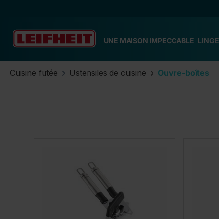
ser au contenu principal
Passer à la recherche
Passer à la navigation principale
UNE MAISON IMPECCABLE
LINGE
Cuisine futée
Ustensiles de cuisine
Ouvre-boîtes