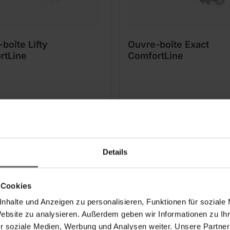
boîte Lifty
Ouvre-boîte Exact
rtLine
ComfortLine
ouvrir les conserves et
Pour ouvrir les conserves 
psuler
décapsuler
Details
 Cookies
nhalte und Anzeigen zu personalisieren, Funktionen für soziale
Website zu analysieren. Außerdem geben wir Informationen zu I
r soziale Medien, Werbung und Analysen weiter. Unsere Partner