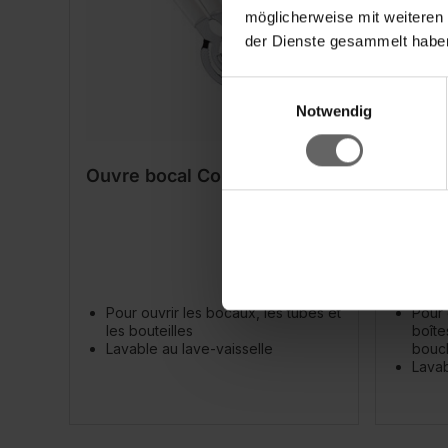
möglicherweise mit weiteren
der Dienste gesammelt haben
Einwilligungsauswahl
Notwendig
Ouvre bocal ComfortLine
Ouvre-
Pour ouvrir les bocaux, les tubes et
Pour 
les bouteilles
boîte
Lavable au lave-vaisselle
bouch
Lavab