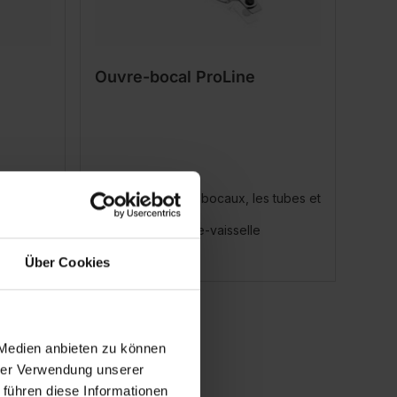
Ouvre-bocal ProLine
et
Pour ouvrir les bocaux, les tubes et
les bouteilles
Lavable au lave-vaisselle
Über Cookies
 Medien anbieten zu können
hrer Verwendung unserer
 führen diese Informationen