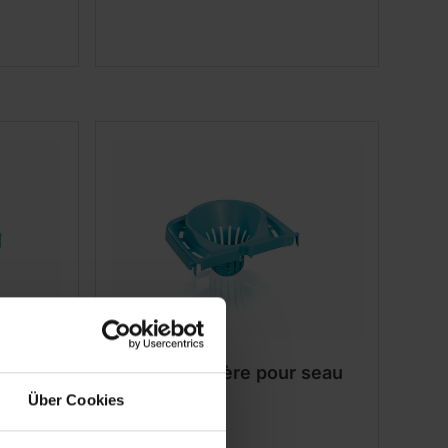
ur
Presse serpière pour seau
ombi
Combi Mop
Über Cookies