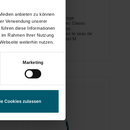
 Medien anbieten zu können
ns le
Panier d'essorage
hrer Verwendung unserer
Compatible avec Classic
 führen diese Informationen
à plat
Mop/Power Mop
Compatible avec le seau de
ie im Rahmen Ihrer Nutzung
ttoyage
nettoyage Combi M
Webseite weiterhin nutzen.
Marketing
le Cookies zulassen