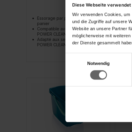
Diese Webseite verwendet
Wir verwenden Cookies, um I
Essorage par pression dans le
2 c
und die Zugriffe auf unsere 
panier
ac
Website an unsere Partner fü
Compatible avec la housse
Vol
POWER CLEAN
ch
möglicherweise mit weiteren
Adapté aux seaux de nettoyage
Com
der Dienste gesammelt haben
POWER CLEAN
ne
Einwilligungsauswahl
Notwendig