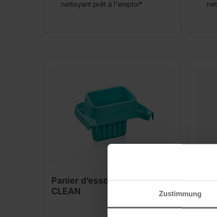
nettoyant prêt à l'emploi*
net
Panier d’essorage POWER
Seau
CLEAN
Box
Zustimmung