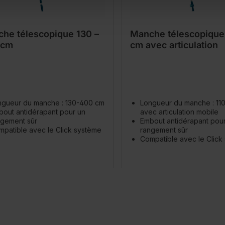
he télescopique 130 –
Manche télescopique
 cm
cm avec articulation
ngueur du manche : 130-400 cm
Longueur du manche : 11
out antidérapant pour un
avec articulation mobile
ngement sûr
Embout antidérapant pou
patible avec le Click système
rangement sûr
Compatible avec le Click