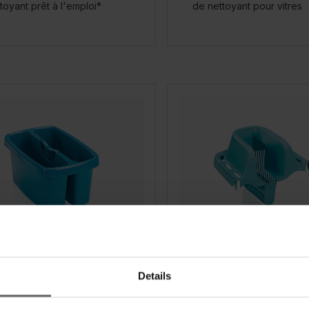
toyant prêt à l'emploi*
de nettoyant pour vitres
 de nettoyage Combi
Panier d'essorage po
seau de nettoyage C
Details
M/XL