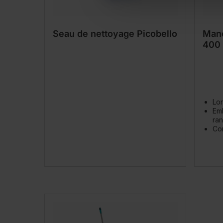
Seau de nettoyage Picobello
Manc
400
Lo
Emb
ra
Com