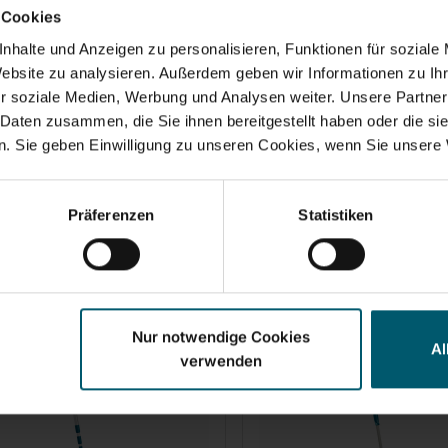
 Cookies
nhalte und Anzeigen zu personalisieren, Funktionen für soziale
ompartiments pour l'eau et les
Essorage par pression da
Website zu analysieren. Außerdem geben wir Informationen zu I
cessoires de nettoyage
panier
r soziale Medien, Werbung und Analysen weiter. Unsere Partner
ume de remplissage de 2,5 L
Compatible avec le balai 
acun
Combi M/XL
 Daten zusammen, die Sie ihnen bereitgestellt haben oder die s
patible avec le seau de
Adapté aux seaux de ne
. Sie geben Einwilligung zu unseren Cookies, wenn Sie unsere 
ttoyage Combi M
Combi M/XL
Präferenzen
Statistiken
Nur notwendige Cookies
Al
verwenden