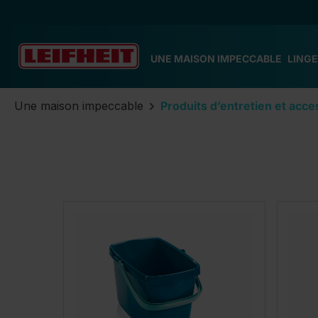
ser au contenu principal
Passer à la recherche
Passer à la navigation principale
UNE MAISON IMPECCABLE
LINGE
Une maison impeccable
Produits d’entretien et acce