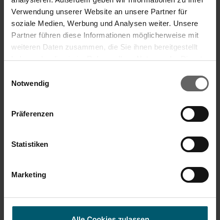
Verwendung unserer Website an unsere Partner für
soziale Medien, Werbung und Analysen weiter. Unsere
Partner führen diese Informationen möglicherweise mit
weiteren Daten zusammen, die Sie ihnen bereitgestellt
Utilisable à 360°
haben oder die sie im Rahmen Ihrer Nutzung der Dienste
Idéal pour les fenêtres à croisillons
gesammelt haben. Sie geben Einwilligung zu unseren
Einwilligungsauswahl
Cookies, wenn Sie unsere Webseite weiterhin nutzen.
Notwendig
Präferenzen
Statistiken
Marketing
Alle Cookies zulassen