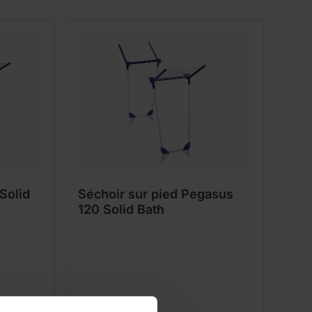
Solid
Séchoir sur pied Pegasus
120 Solid Bath