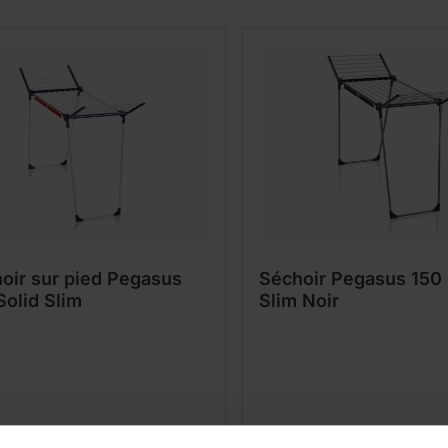
oir sur pied Pegasus
Séchoir Pegasus 150 
Solid Slim
Slim Noir