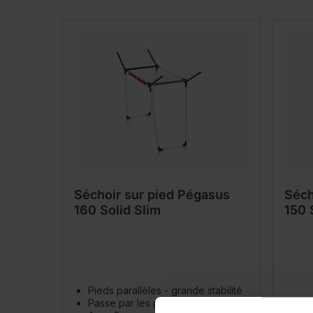
Séchoir sur pied Pégasus
Séch
160 Solid Slim
150 
Pieds parallèles - grande stabilité
Passe par les portes même déplié