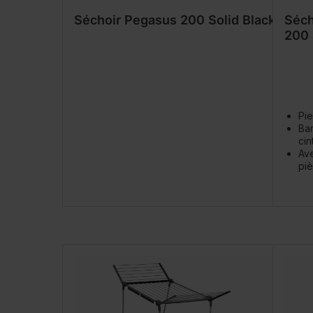
Séchoir Pegasus 200 Solid Black
Séch
200 
Pie
Ba
cin
Ave
piè