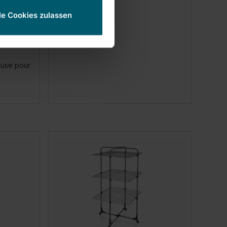
le Cookies zulassen
 une
luse pour