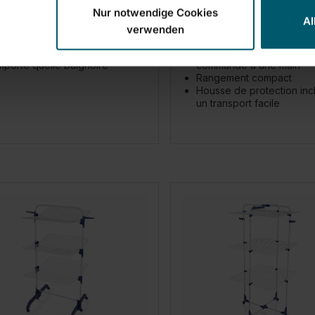
Nur notwendige Cookies
Al
verwenden
positions - verrouillable dans
Ouverture facile grâce à
mporte quelle baignoire
commande à une main
Rangement compact
Housse de protection inc
un transport facile