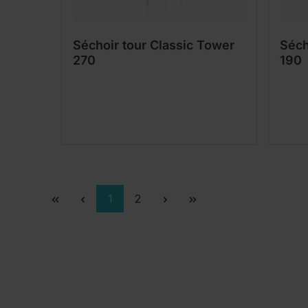
Séchoir tour Classic Tower
Séch
270
190
Page
Page
1
2