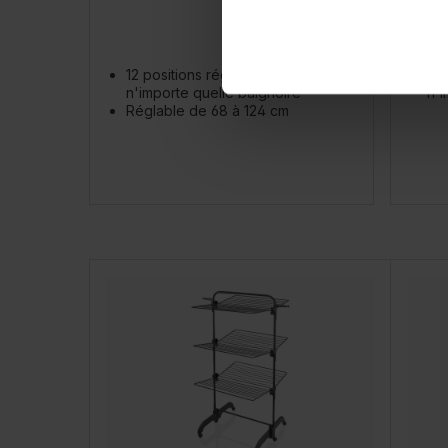
12 positions réglables dans
12 
n'importe quelle baignoire
n'i
Réglable de 68 à 124 cm