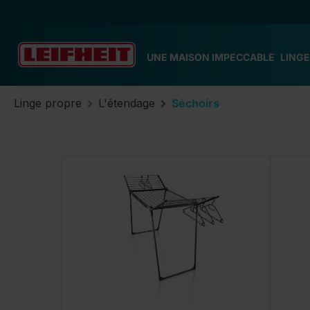
ser au contenu principal
Passer à la recherche
Passer à la navigation principale
UNE MAISON IMPECCABLE
LINGE
Linge propre
L'étendage
Séchoirs