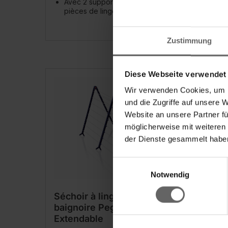
Avec 2 supports pour petites
pièces de linge
Zustimmung
Diese Webseite verwendet
Wir verwenden Cookies, um I
und die Zugriffe auf unsere 
Website an unsere Partner fü
möglicherweise mit weiteren
der Dienste gesammelt haben
Einwilligungsauswahl
Notwendig
Séchoir à linge pour
Séch
baignoire Pegasus Bath 190
Pega
Extendable