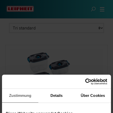
Passer au contenu principal
Cuisine futée
Mise sous vide
Boîtes sous vide
Zustimmung
Details
Über Cookies
Set de boîtes fraîcheur sous vide