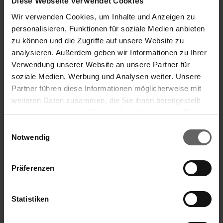
Diese Webseite verwendet Cookies
Wir verwenden Cookies, um Inhalte und Anzeigen zu
personalisieren, Funktionen für soziale Medien anbieten
zu können und die Zugriffe auf unsere Website zu
analysieren. Außerdem geben wir Informationen zu Ihrer
Pour les aliments sensibles à la pression et liquides
Verwendung unserer Website an unsere Partner für
Couvercle avec indicateur de date pour un meilleur
soziale Medien, Werbung und Analysen weiter. Unsere
contrôle
Compatible micro-ondes et lave-vaisselle
Partner führen diese Informationen möglicherweise mit
weiteren Daten zusammen, die Sie ihnen bereitgestellt
haben oder die sie im Rahmen Ihrer Nutzung der Dienste
gesammelt haben. Sie geben Einwilligung zu unseren
Einwilligungsauswahl
Cookies, wenn Sie unsere Webseite weiterhin nutzen.
Notwendig
Präferenzen
Statistiken