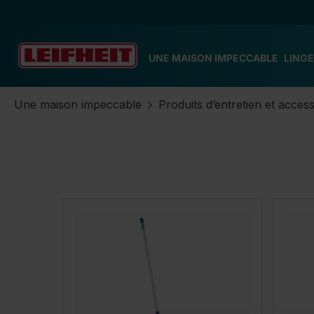
ser au contenu principal
Passer à la recherche
Passer à la navigation principale
UNE MAISON IMPECCABLE
LINGE
Une maison impeccable
Produits d’entretien et acces