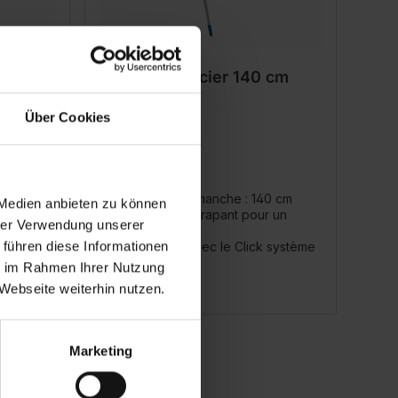
 135
Manche en acier 140 cm
Über Cookies
-135 cm
Longueur du manche : 140 cm
 Medien anbieten zu können
r un
Embout antidérapant pour un
hrer Verwendung unserer
rangement sûr
 führen diese Informationen
 système
Compatible avec le Click système
ie im Rahmen Ihrer Nutzung
Webseite weiterhin nutzen.
Marketing