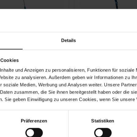
he télescopique 190
Manche télescopique
vec articulation
cm
Details
 Cookies
gueur du manche : 110-190 cm
Longueur de manche : 80
nhalte und Anzeigen zu personalisieren, Funktionen für soziale
c articulation mobile
Embout antidérapant pou
Website zu analysieren. Außerdem geben wir Informationen zu I
out antidérapant pour un
rangement sûr
r soziale Medien, Werbung und Analysen weiter. Unsere Partner
ngement sûr
Compatible avec le Click
patible avec le Click système
 Daten zusammen, die Sie ihnen bereitgestellt haben oder die s
. Sie geben Einwilligung zu unseren Cookies, wenn Sie unsere 
Präferenzen
Statistiken