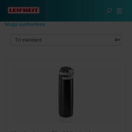
Passer au contenu principal
Cuisine futée
Pichets et gobelets isothermes
Mugs isothermes