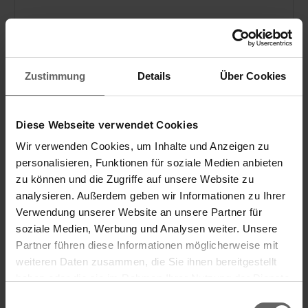
Garde au chaud pendant 6 h et au frais pendant 18 h
Ouverture et fermeture d'une seule main
Filtre dévissable et poignée rabattable
Zustimmung
Details
Über Cookies
Diese Webseite verwendet Cookies
Wir verwenden Cookies, um Inhalte und Anzeigen zu
personalisieren, Funktionen für soziale Medien anbieten
zu können und die Zugriffe auf unsere Website zu
analysieren. Außerdem geben wir Informationen zu Ihrer
Verwendung unserer Website an unsere Partner für
soziale Medien, Werbung und Analysen weiter. Unsere
Partner führen diese Informationen möglicherweise mit
weiteren Daten zusammen, die Sie ihnen bereitgestellt
haben oder die sie im Rahmen Ihrer Nutzung der Dienste
gesammelt haben. Sie geben Einwilligung zu unseren
Einwilligungsauswahl