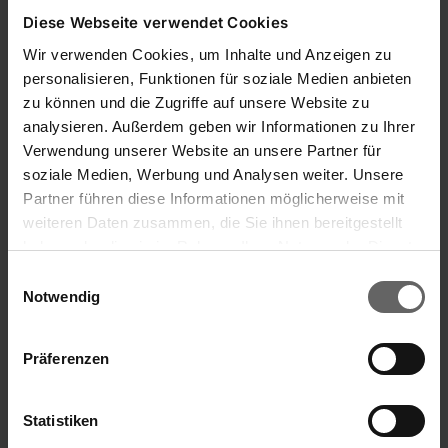
Diese Webseite verwendet Cookies
Pichet isotherme Coco 0,5 l en acier
Wir verwenden Cookies, um Inhalte und Anzeigen zu
inoxydable
personalisieren, Funktionen für soziale Medien anbieten
zu können und die Zugriffe auf unsere Website zu
analysieren. Außerdem geben wir Informationen zu Ihrer
Verwendung unserer Website an unsere Partner für
soziale Medien, Werbung und Analysen weiter. Unsere
Garde au chaud pendant 12 h et au froid pendant 24
Partner führen diese Informationen möglicherweise mit
h
Avec fermeture à vis anti-fuites
weiteren Daten zusammen, die Sie ihnen bereitgestellt
haben oder die sie im Rahmen Ihrer Nutzung der Dienste
gesammelt haben. Sie geben Einwilligung zu unseren
Einwilligungsauswahl
Cookies, wenn Sie unsere Webseite weiterhin nutzen.
Notwendig
Präferenzen
Statistiken