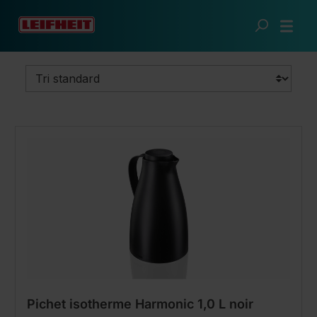
Passer au contenu principal
Cuisine futée
Pichets et gobelets isothermes
Pichet isotherme Harmonic 1,0 L noir