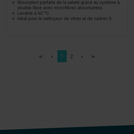
Absorption parfaite de la saleté grâce au système à
double fibre avec microfibres absorbantes
Lavable à 40 °C
Idéal pour le nettoyeur de vitres et de cadres S
Page
Page
1
2