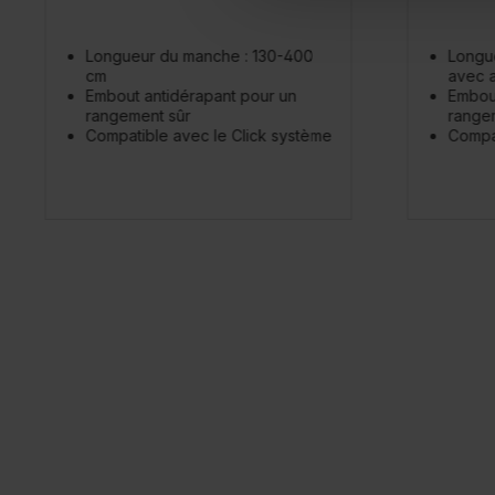
Longueur du manche : 130-400
Longu
cm
avec a
Embout antidérapant pour un
Embout
rangement sûr
range
Compatible avec le Click système
Compat