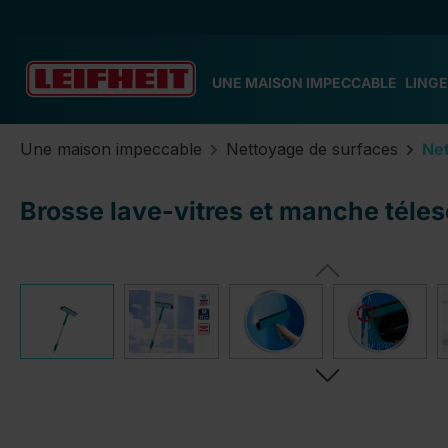
ser au contenu principal
Passer à la recherche
Passer à la navigation principale
UNE MAISON IMPECCABLE
LINGE
Une maison impeccable
Nettoyage de surfaces
Net
Brosse lave-vitres et manche tél
Ignorer la galerie d'images