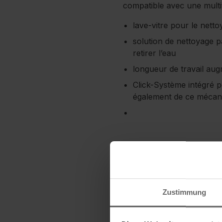
compatible avec une multi
lave-vitre pour le nett
solution de nettoyage pa
retirer l’eau
longueur de travail au
Click-Système intégré p
également de ce mécan
Zustimmung