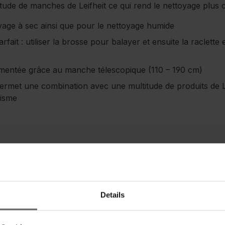
tude de manches de Leifheit ce qui rend le nettoyage plus 
oyage à sec ainsi que pour le nettoyage humide
rfait : utiliser la brosse pour balayer et ensuite la raclet
gmentée grâce au manche télescopique (110 – 190 cm)
ermet une combination avec une multitude de produits de L
isme
Consignes de sécurité
Details