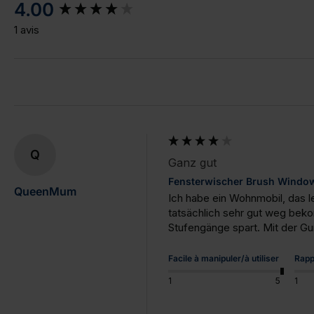
New content loaded
4.00
1 avis
Q
Ganz gut
Fensterwischer Brush Window
QueenMum
Ich habe ein Wohnmobil, das le
tatsächlich sehr gut weg beko
Stufengänge spart. Mit der G
Facile à manipuler/à utiliser
Rapp
1
5
1