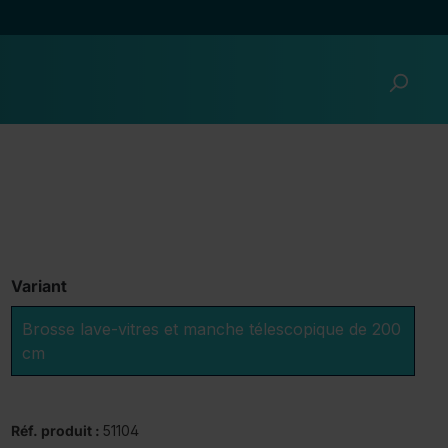
Variant
Brosse lave-vitres et manche télescopique de 200
cm
Réf. produit :
51104