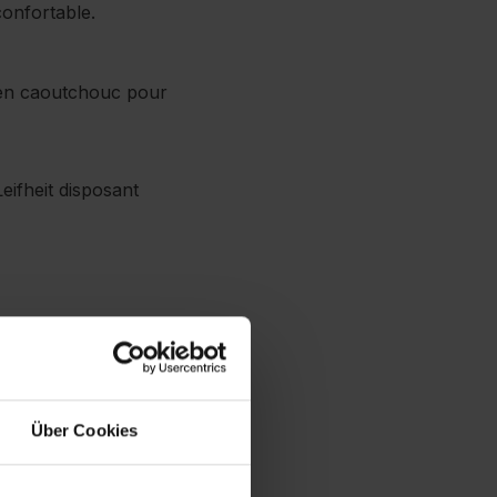
confortable.
te en caoutchouc pour
eifheit disposant
Über Cookies