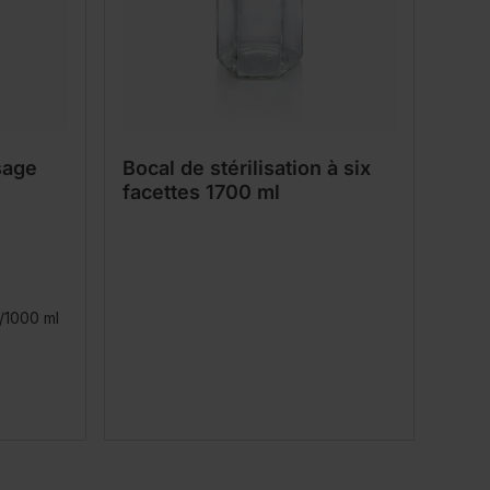
sage
Bocal de stérilisation à six
facettes 1700 ml
/1000 ml