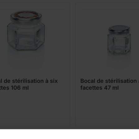
 de stérilisation à six
Bocal de stérilisation 
ttes 106 ml
facettes 47 ml