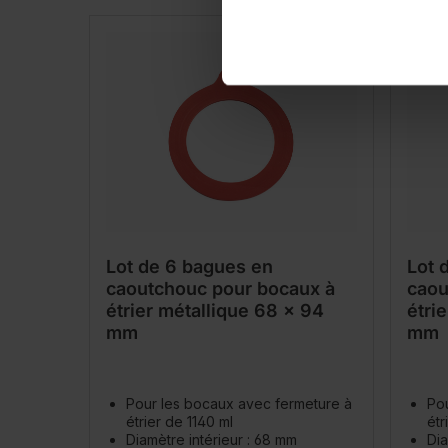
Lot de 6 bagues en
Lot 
caoutchouc pour bocaux à
caou
étrier métallique 68 x 94
étri
mm
mm
Pour les bocaux avec fermeture à
Po
étrier de 1140 ml
étr
Diamètre intérieur : 68 mm
Dia