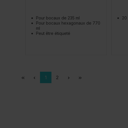
Pour bocaux de 235 ml
20 
Pour bocaux hexagonaux de 770
ml
Peut être étiqueté
Page
Page
1
2