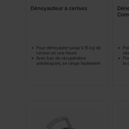
Dénoyauteur à cerises
Déno
Comf
Pour dénoyauter jusqu'à 15 kg de
Pou
cerises en une heure
oli
Avec bac de récupération
Pou
antidérapant, se range facilement
la 