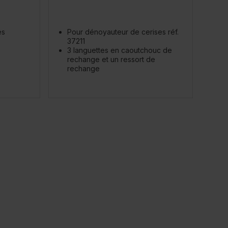
es
Pour dénoyauteur de cerises réf.
37211
3 languettes en caoutchouc de
rechange et un ressort de
rechange