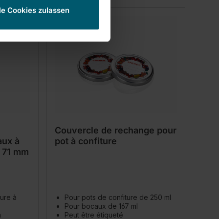
le Cookies zulassen
Couvercle de rechange pour
aux à
pot à confiture
x 71 mm
ure à
Pour pots de confiture de 250 ml
Pour bocaux de 167 ml
m
Peut être étiqueté