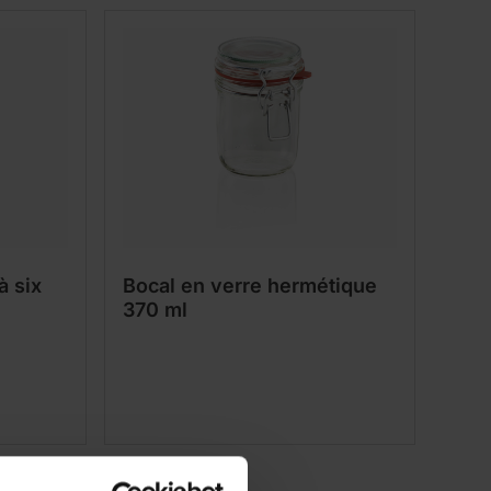
à six
Bocal en verre hermétique
370 ml