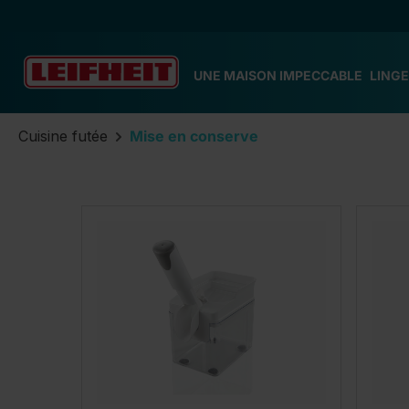
ser au contenu principal
Passer à la recherche
Passer à la navigation principale
UNE MAISON IMPECCABLE
LINGE
Cuisine futée
Mise en conserve