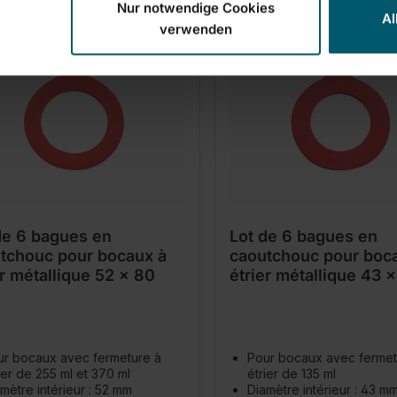
Nur notwendige Cookies
Al
verwenden
de 6 bagues en
Lot de 6 bagues en
tchouc pour bocaux à
caoutchouc pour boc
er métallique 52 x 80
étrier métallique 43 
ur bocaux avec fermeture à
Pour bocaux avec fermet
ier de 255 ml et 370 ml
étrier de 135 ml
mètre intérieur : 52 mm
Diamètre intérieur : 43 m