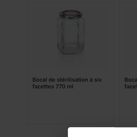
Bocal de stérilisation à six
Bocal
facettes 770 ml
face