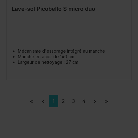
Lave-sol Picobello S micro duo
Mécanisme d'essorage intégré au manche
Manche en acier de 140 cm
Largeur de nettoyage : 27 cm
Page
Page
Page
Page
1
2
3
4