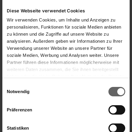
Diese Webseite verwendet Cookies
Wir verwenden Cookies, um Inhalte und Anzeigen zu
personalisieren, Funktionen für soziale Medien anbieten
zu können und die Zugriffe auf unsere Website zu
analysieren. Außerdem geben wir Informationen zu Ihrer
Verwendung unserer Website an unsere Partner für
Lave-sol Profi XL micro duo avec manche
soziale Medien, Werbung und Analysen weiter. Unsere
aluminium
Partner führen diese Informationen möglicherweise mit
weiteren Daten zusammen, die Sie ihnen bereitgestellt
haben oder die sie im Rahmen Ihrer Nutzung der Dienste
gesammelt haben. Sie geben Einwilligung zu unseren
Einwilligungsauswahl
Cookies, wenn Sie unsere Webseite weiterhin nutzen.
Notwendig
Manche en aluminium haut de gamme de 140 cm
Largeur de nettoyage 42 cm
Compatible avec le seau presse/essore housses
Präferenzen
Profi XL/Profi Compact
Statistiken