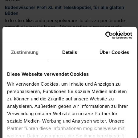
Bodenwischer Profi XL mit Teleskopstiel, für alle glatten
Böden
Io lo sto utilizzando per spolverare: lo utilizzo per le porte , 
armadi e le travi in legno.. Molto pratico e maneggevole..
Trouvez-vous cet avis utile ?
Oui
Signaler
Partager
il y a 2 ans
Zustimmung
Details
Über Cookies
Diese Webseite verwendet Cookies
AS
Wir verwenden Cookies, um Inhalte und Anzeigen zu
personalisieren, Funktionen für soziale Medien anbieten
Verified Customer
zu können und die Zugriffe auf unsere Website zu
Anne S.
analysieren. Außerdem geben wir Informationen zu Ihrer
Verwendung unserer Website an unsere Partner für
soziale Medien, Werbung und Analysen weiter. Unsere
Verstellbarer Bodenwischer
Partner führen diese Informationen möglicherweise mit
Bodenwischer Profi XL mit Teleskopstiel, speziell für
weiteren Daten zusammen, die Sie ihnen bereitgestellt