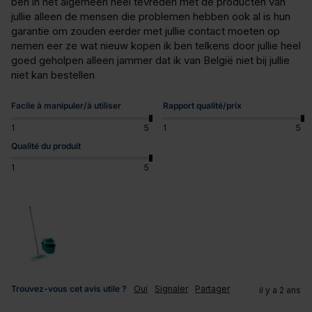
ben in het algemeen heel tevreden met de producten van 
jullie alleen de mensen die problemen hebben ook al is hun 
garantie om zouden eerder met jullie contact moeten op 
nemen eer ze wat nieuw kopen ik ben telkens door jullie heel 
goed geholpen alleen jammer dat ik van België niet bij jullie 
niet kan bestellen
Facile à manipuler/à utiliser
Rapport qualité/prix
1
5
1
5
Qualité du produit
1
5
Trouvez-vous cet avis utile ?
Oui
Signaler
Partager
il y a 2 ans