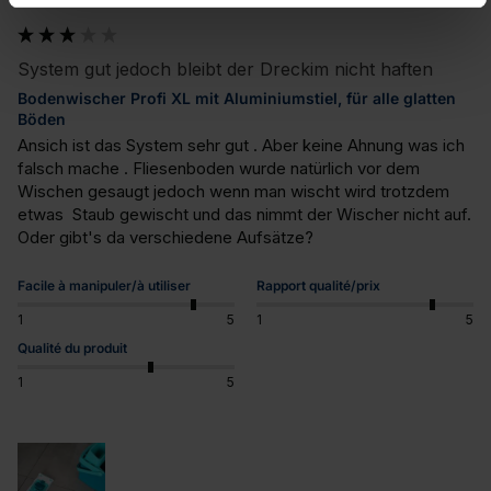
System gut jedoch bleibt der Dreckim nicht haften
Bodenwischer Profi XL mit Aluminiumstiel, für alle glatten
Böden
Ansich ist das System sehr gut . Aber keine Ahnung was ich 
falsch mache . Fliesenboden wurde natürlich vor dem 
Wischen gesaugt jedoch wenn man wischt wird trotzdem 
etwas  Staub gewischt und das nimmt der Wischer nicht auf. 
Oder gibt's da verschiedene Aufsätze?
Facile à manipuler/à utiliser
Rapport qualité/prix
1
5
1
5
Qualité du produit
1
5