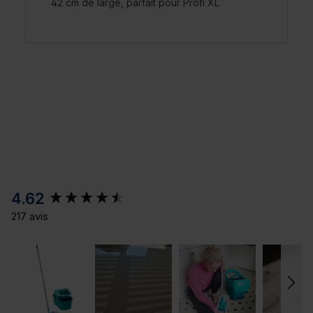
42 cm de large, parfait pour Profi XL
New content loaded
4.62
217 avis