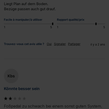
Liegt Plan auf dem Boden.

Bezüge passen auch gut drauf.
Facile à manipuler/à utiliser
Rapport qualité/prix
1
5
1
5
Trouvez-vous cet avis utile ?
Oui
Signaler
Partager
il y a 2 ans
Kbs
Könnte besser sein
Foßpedal zu schwach bei einem sonst guten System.