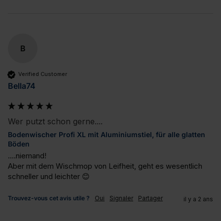
B
Verified Customer
Bella74
Wer putzt schon gerne....
Bodenwischer Profi XL mit Aluminiumstiel, für alle glatten
Böden
....niemand!

Aber mit dem Wischmop von Leifheit, geht es wesentlich 
schneller und leichter 😊
Trouvez-vous cet avis utile ?
Oui
Signaler
Partager
il y a 2 ans