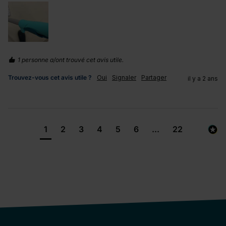
1 personne a/ont trouvé cet avis utile.
Trouvez-vous cet avis utile ?
Oui
Signaler
Partager
il y a 2 ans
1
2
3
4
5
6
...
22