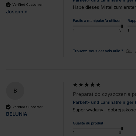
Verified Customer
Habe dieses Mittel zum ersten 
Josephin
Facile à manipuler/à utiliser
Rapp
1
5
1
Trouvez-vous cet avis utile ?
Oui
B
Preparat do czyszczenia par
Parkett- und Laminatreiniger
Verified Customer
Super wydajny  i dobrej jakos
BELUNIA
Qualité du produit
1
5