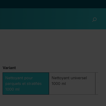
Variant
Nettoyant pour
Nettoyant universel
Nett
parquets et stratifiés
1000 ml
100
1000 ml