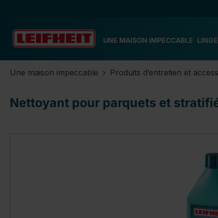
ser au contenu principal
Passer à la recherche
Passer à la navigation principale
UNE MAISON IMPECCABLE
LINGE
Une maison impeccable
Produits d’entretien et acces
Nettoyant pour parquets et stratif
Ignorer la galerie d'images