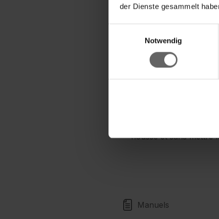
der Dienste gesammelt haben
Déverrouillage conforta
La tête articulée à rot
Einwilligungsauswahl
en zigzag efficace, mêm
Notwendig
Manche en métal en 3 pa
dos, à une hauteur de t
La housse intégrale net
Largeur de nettoyage 
Grâce au Click-System,
Disponible séparément 
housse et sans mettre l
Manuels