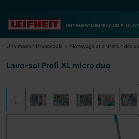
ser au contenu principal
Passer à la recherche
Passer à la navigation principale
UNE MAISON IMPECCABLE
LINGE
Une maison impeccable
Nettoyage et entretien des so
Lave-sol Profi XL micro duo
Ignorer la galerie d'images