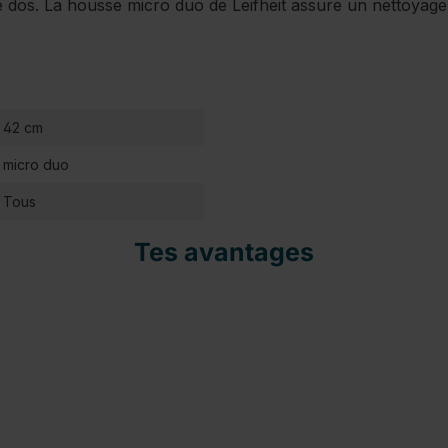
 le dos. La housse micro duo de Leifheit assure un nettoyag
42 cm
micro duo
Tous
Tes avantages