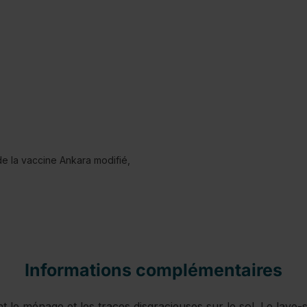
de la vaccine Ankara modifié,
Informations complémentaires
nt le ménage et les traces disgracieuses sur le sol. Le lave