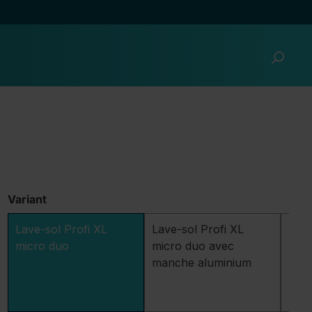
Variant
Lave-sol Profi XL
Lave-sol Profi XL
Lave
micro duo
micro duo avec
micr
manche aluminium
manc