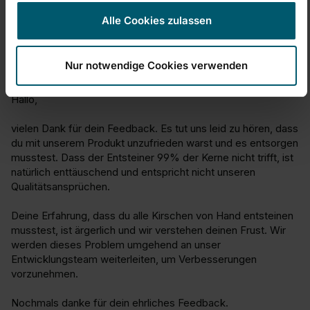
Qualité du produit
Alle Cookies zulassen
1
5
Nur notwendige Cookies verwenden
Réponse:
Hallo,

vielen Dank für dein Feedback. Es tut uns leid zu hören, dass 
du mit unserem Produkt unzufrieden warst und es entsorgen 
musstest. Dass der Entsteiner 99% der Kerne nicht trifft, ist 
natürlich enttäuschend und entspricht nicht unseren 
Qualitätsansprüchen.

Deine Erfahrung, dass du alle Kirschen von Hand entsteinen 
musstest, ist ärgerlich und wir verstehen deinen Frust. Wir 
werden dieses Problem umgehend an unser 
Entwicklungsteam weiterleiten, um Verbesserungen 
vorzunehmen.

Nochmals danke für dein ehrliches Feedback.
