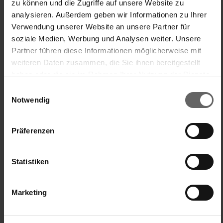
zu können und die Zugriffe auf unsere Website zu
analysieren. Außerdem geben wir Informationen zu Ihrer
Verwendung unserer Website an unsere Partner für
Avis Produit
Questions
soziale Medien, Werbung und Analysen weiter. Unsere
Partner führen diese Informationen möglicherweise mit
weiteren Daten zusammen, die Sie ihnen bereitgestellt
B
haben oder die sie im Rahmen Ihrer Nutzung der Dienste
gesammelt haben. Sie geben Einwilligung zu unseren
Einwilligungsauswahl
Cookies, wenn Sie unsere Webseite weiterhin nutzen.
Bavarian
Notwendig
Präferenzen
ungeeignete Funktion
Kirschentkerner
vor 1 Woche gekauft, heute wieder entsorgt.

Statistiken
Trift 99% der Kerne nicht für mich absolut untauglich !!!

Musste alle Kirschen von Hand entsteinen.
Marketing
Facile à manipuler/à utiliser
Rapport qualité/prix
1
5
1
5