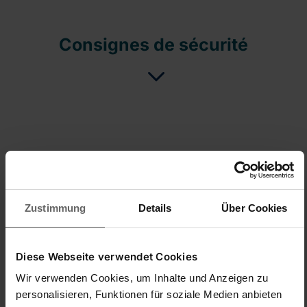
Consignes de sécurité
Zustimmung
Details
Über Cookies
New content loaded
1.00
2 avis
Diese Webseite verwendet Cookies
Wir verwenden Cookies, um Inhalte und Anzeigen zu
personalisieren, Funktionen für soziale Medien anbieten
Chercher:
Trier
Langue