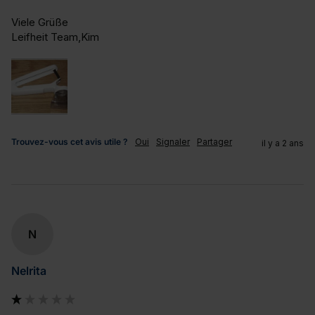
Viele Grüße

Leifheit Team,Kim
Trouvez-vous cet avis utile ?
Oui
Signaler
Partager
il y a 2 ans
N
Nelrita