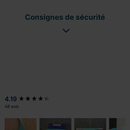
Consignes de sécurité
New content loaded
4.19
48 avis