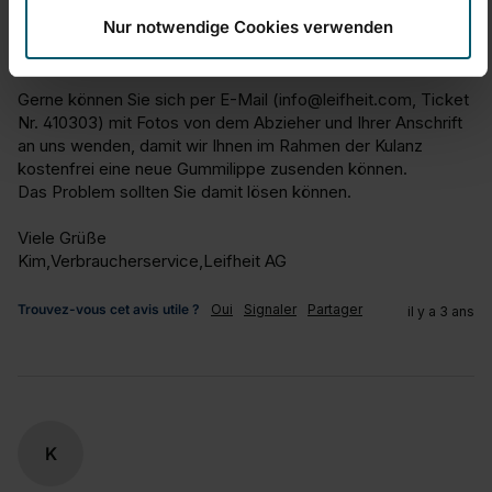
hören, dass der Fensterabzieher nicht Ihren Erwartungen 
Nur notwendige Cookies verwenden
entsprochen hat. Wir möchten sicherstellen, dass Sie 
zukünftig mit unseren Produkten zufrieden sind.

Gerne können Sie sich per E-Mail (info@leifheit.com, Ticket 
Nr. 410303) mit Fotos von dem Abzieher und Ihrer Anschrift 
an uns wenden, damit wir Ihnen im Rahmen der Kulanz 
kostenfrei eine neue Gummilippe zusenden können. 

Das Problem sollten Sie damit lösen können. 

Viele Grüße

Kim,Verbraucherservice,Leifheit AG
Trouvez-vous cet avis utile ?
Oui
Signaler
Partager
il y a 3 ans
K