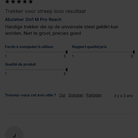
Trekker voor streep loos resultaat
Abzieher 2in1 M Pro Reach
Handige trekker die op de universele steel geklikt kan 
worden. Niet te groot, precies goed
Facile à manipuler/à utiliser
Rapport qualité/prix
1
5
1
5
Qualité du produit
1
5
Trouvez-vous cet avis utile ?
Oui
Signaler
Partager
il y a 3 ans
J