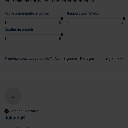
weiterhin ein normales Tuch verwenden muss
Facile à manipuler/à utiliser
Rapport qualité/prix
1
5
1
5
Qualité du produit
1
5
Trouvez-vous cet avis utile ?
Oui
Signaler
Partager
il y a 3 ans
J
Verified Customer
JolandaK