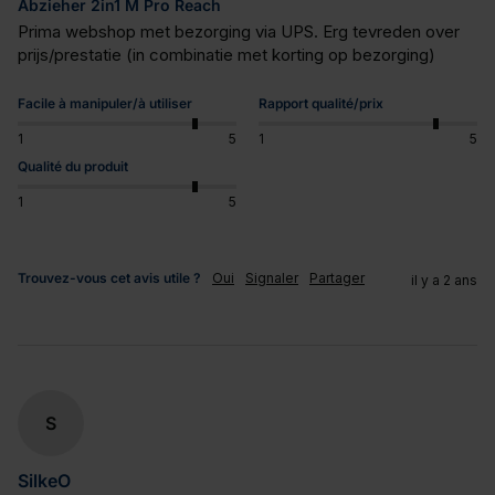
Abzieher 2in1 M Pro Reach
Prima webshop met bezorging via UPS. Erg tevreden over 
prijs/prestatie (in combinatie met korting op bezorging)
Facile à manipuler/à utiliser
Rapport qualité/prix
1
5
1
5
Qualité du produit
1
5
Trouvez-vous cet avis utile ?
Oui
Signaler
Partager
il y a 2 ans
S
SilkeO