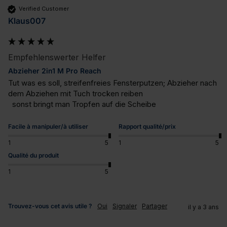
Verified Customer
Klaus007
Empfehlenswerter Helfer
Abzieher 2in1 M Pro Reach
Tut was es soll, streifenfreies Fensterputzen; Abzieher nach 
dem Abziehen mit Tuch trocken reiben 

  sonst bringt man Tropfen auf die Scheibe
Facile à manipuler/à utiliser
Rapport qualité/prix
1
5
1
5
Qualité du produit
1
5
Trouvez-vous cet avis utile ?
Oui
Signaler
Partager
il y a 3 ans