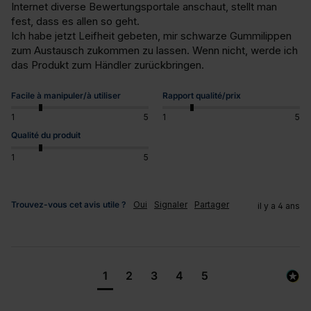
Internet diverse Bewertungsportale anschaut, stellt man 
fest, dass es allen so geht.

Ich habe jetzt Leifheit gebeten, mir schwarze Gummilippen 
zum Austausch zukommen zu lassen. Wenn nicht, werde ich 
das Produkt zum Händler zurückbringen.
Facile à manipuler/à utiliser
Rapport qualité/prix
1
5
1
5
Qualité du produit
1
5
Trouvez-vous cet avis utile ?
Oui
Signaler
Partager
il y a 4 ans
1
2
3
4
5