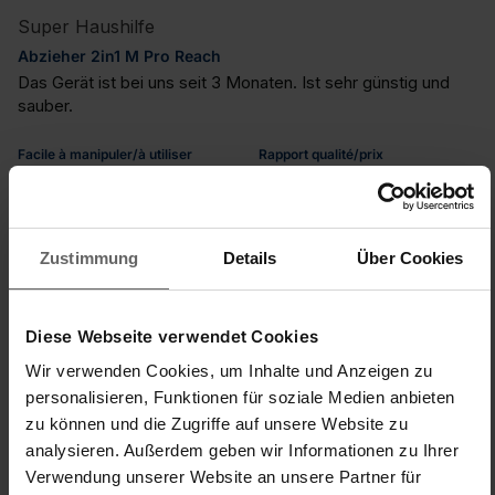
Super Haushilfe
Abzieher 2in1 M Pro Reach
Das Gerät ist bei uns seit 3 Monaten. Ist sehr günstig und 
sauber.
Facile à manipuler/à utiliser
Rapport qualité/prix
1
5
1
5
Qualité du produit
1
5
Zustimmung
Details
Über Cookies
Trouvez-vous cet avis utile ?
Oui
Signaler
Partager
il y a 3 ans
Diese Webseite verwendet Cookies
Wir verwenden Cookies, um Inhalte und Anzeigen zu
personalisieren, Funktionen für soziale Medien anbieten
zu können und die Zugriffe auf unsere Website zu
analysieren. Außerdem geben wir Informationen zu Ihrer
B
Verwendung unserer Website an unsere Partner für