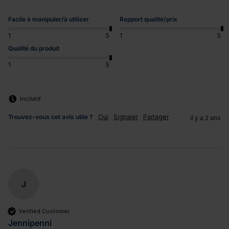
Facile à manipuler/à utiliser
Rapport qualité/prix
1
5
1
5
Qualité du produit
1
5
Incitatif
Trouvez-vous cet avis utile ?
Oui
Signaler
Partager
il y a 2 ans
J
Verified Customer
Jennipenni