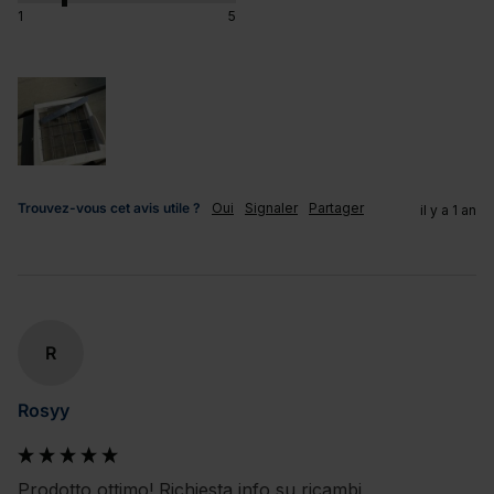
1
5
Trouvez-vous cet avis utile ?
Oui
Signaler
Partager
il y a 1 an
R
Rosyy
Prodotto ottimo! Richiesta info su ricambi