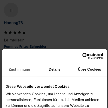
H
Hannsg78
Le meilleur
Pommes Frites Schneider
A la base j'avais acheté la camelote chinoise qui n'était pas 
du tout fiable et depuis que j'ai celui-ci c'est le meilleur et le 
plus durable.
Zustimmung
Details
Über Cookies
Facile à manipuler/à utiliser
Rapport qualité/prix
1
5
1
5
Diese Webseite verwendet Cookies
Qualité du produit
Wir verwenden Cookies, um Inhalte und Anzeigen zu
1
5
personalisieren, Funktionen für soziale Medien anbieten
zu können und die Zugriffe auf unsere Website zu