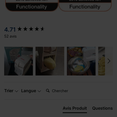
New content loaded
4.71
52 avis
Chercher:
Trier
Langue
Avis Produit
Questions