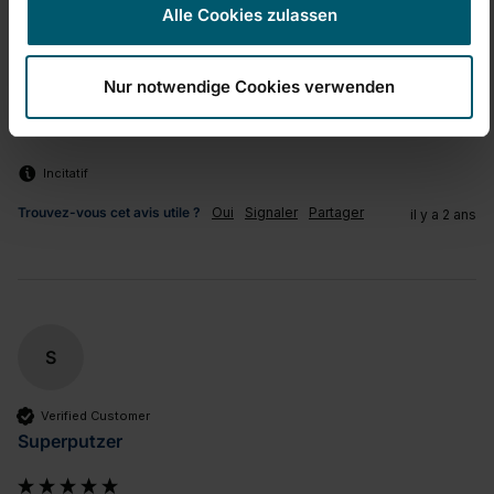
Facile à manipuler/à utiliser
Rapport qualité/prix
Alle Cookies zulassen
1
5
1
5
Qualité du produit
Nur notwendige Cookies verwenden
1
5
Incitatif
Trouvez-vous cet avis utile ?
Oui
Signaler
Partager
il y a 2 ans
S
Verified Customer
Superputzer