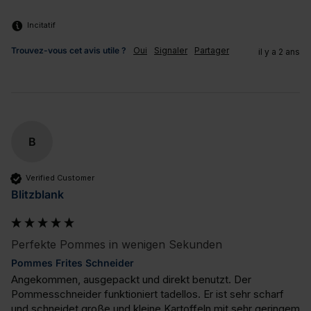
Incitatif
Trouvez-vous cet avis utile ?
Oui
Signaler
Partager
il y a 2 ans
B
Verified Customer
Blitzblank
Perfekte Pommes in wenigen Sekunden
Pommes Frites Schneider
Angekommen, ausgepackt und direkt benutzt. Der 
Pommesschneider funktioniert tadellos. Er ist sehr scharf 
und schneidet große und kleine Kartoffeln mit sehr geringem 