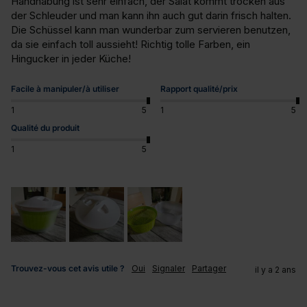
Handhabung ist sehr einfach, der Salat kommt trocken aus 
der Schleuder und man kann ihn auch gut darin frisch halten. 
Die Schüssel kann man wunderbar zum servieren benutzen, 
da sie einfach toll aussieht! Richtig tolle Farben, ein 
Hingucker in jeder Küche!
Facile à manipuler/à utiliser
Rapport qualité/prix
1
5
1
5
Qualité du produit
1
5
Trouvez-vous cet avis utile ?
Oui
Signaler
Partager
il y a 2 ans