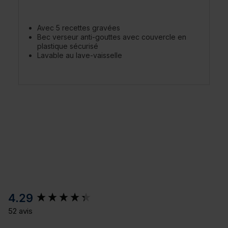
Avec 5 recettes gravées
Bec verseur anti-gouttes avec couvercle en
plastique sécurisé
Lavable au lave-vaisselle
New content loaded
4.29
52 avis