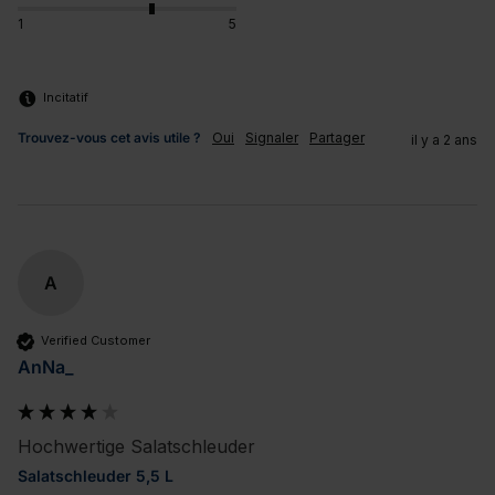
1
5
Incitatif
Trouvez-vous cet avis utile ?
Oui
Signaler
Partager
il y a 2 ans
A
Verified Customer
AnNa_
Hochwertige Salatschleuder
Salatschleuder 5,5 L