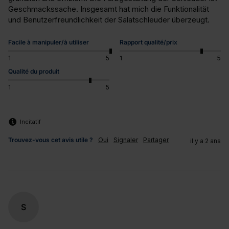
Geschmackssache. Insgesamt hat mich die Funktionalität 
und Benutzerfreundlichkeit der Salatschleuder überzeugt.
Facile à manipuler/à utiliser
Rapport qualité/prix
1
5
1
5
Qualité du produit
1
5
Incitatif
Trouvez-vous cet avis utile ?
Oui
Signaler
Partager
il y a 2 ans
S