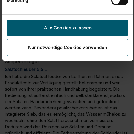
Marketing
R
Alle Cookies zulassen
Verified Customer
ReviewRita
Nur notwendige Cookies verwenden
Simpel und gut
Salatschleuder 5,5 L
Ich habe die Salatschleuder von Leifheit im Rahmen eines 
Produkttests zur Verfügung gestellt bekommen und war 
sofort von ihrer praktischen Handhabung begeistert. Die 
Bedienung ist äußerst einfach und selbsterklärend, sodass 
der Salat im Handumdrehen gewaschen und getrocknet 
werden kann. Besonders positiv hervorzuheben ist das 
integrierte Sieb, das es ermöglicht, das Wasser mühelos zu 
wechseln, ohne den Salat herausnehmen zu müssen. 
Dadurch wird das Reinigen von Salaten und Gemüse 
gründlich und effizient. Die Farbgestaltung der Schleuder ist 