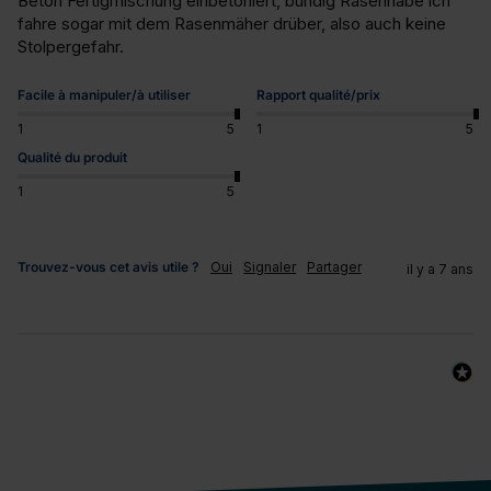
Beton Fertigmischung einbetoniert, bündig Rasennabe ich 
fahre sogar mit dem Rasenmäher drüber, also auch keine 
Stolpergefahr.
Facile à manipuler/à utiliser
Rapport qualité/prix
1
5
1
5
Qualité du produit
1
5
Trouvez-vous cet avis utile ?
Oui
Signaler
Partager
il y a 7 ans