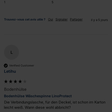
1
5
Trouvez-vous cet avis utile ?
Oui
Signaler
Partager
il y a 5 jours
L
Verified Customer
Letihu
Bodenhülse
Bodenhülse Wäschespinne LinoProtect
Die Verbindungslasche, für den Deckel, ist schon im Karton 
leicht weiß. Wann diese wohl abbricht?