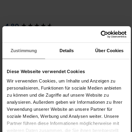
New content loaded
4.80
5 avis
Zustimmung
Details
Über Cookies
Chercher:
Trier
Langue
Diese Webseite verwendet Cookies
Avis Produit
Questions
Wir verwenden Cookies, um Inhalte und Anzeigen zu
personalisieren, Funktionen für soziale Medien anbieten
zu können und die Zugriffe auf unsere Website zu
A
analysieren. Außerdem geben wir Informationen zu Ihrer
Verwendung unserer Website an unsere Partner für
Verified Customer
soziale Medien, Werbung und Analysen weiter. Unsere
Anonym
Partner führen diese Informationen möglicherweise mit
weiteren Daten zusammen, die Sie ihnen bereitgestellt