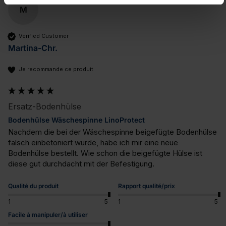
M
Verified Customer
Martina-Chr.
Je recommande ce produit
Ersatz-Bodenhülse
Bodenhülse Wäschespinne LinoProtect
Nachdem die bei der Wäschespinne beigefügte Bodenhülse 
falsch einbetoniert wurde, habe ich mir eine neue 
Bodenhülse bestellt. Wie schon die beigefügte Hülse ist 
Qualité du produit
Rapport qualité/prix
1
5
1
5
Facile à manipuler/à utiliser