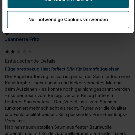
JF
Nur notwendige Cookies verwenden
Verified Customer
Jeannette Fritz
Enttäuschende Details
Bügelbrettbezug Heat Reflect S/M für Dampfbügeleisen
Der Bügelbrettbezug an sich ist prima, der Saum jedoch eine 
Katastrophe - sehr dünnes und locker vernähtes Material 
beim Aufziehen - es konnte noch gar nicht gespannt werden 
- riss der Saum vom Bezug. Der alte Bezug hatte ein 
festeres Saummaterial. Der „Verschluss“ zum Spannen 
funktioniert mehr schlecht als recht. Früher war die Qualität 
und Funktionalität besser. Kein passendes Preis-Leistungs-
Verhältnis.

Hab nen neuen stabilen Saum aus fester Baumwolle 
angenäht und mit Kordelzug/ Seilklemme die Bänder fixiert. 