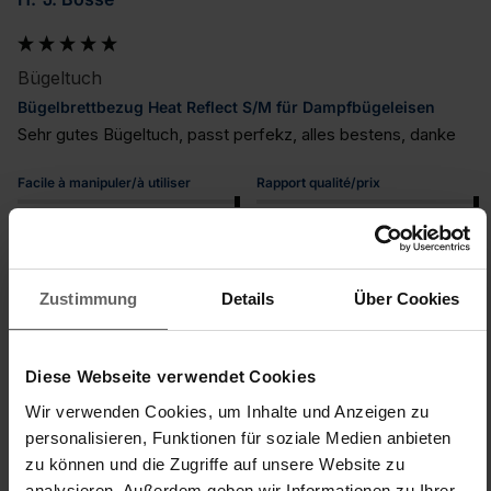
Bügeltuch
Bügelbrettbezug Heat Reflect S/M für Dampfbügeleisen
Sehr gutes Bügeltuch, passt perfekz, alles bestens, danke
Facile à manipuler/à utiliser
Rapport qualité/prix
1
5
1
5
Qualité du produit
1
5
Zustimmung
Details
Über Cookies
Trouvez-vous cet avis utile ?
Oui
Signaler
Partager
il y a 2 ans
Diese Webseite verwendet Cookies
Wir verwenden Cookies, um Inhalte und Anzeigen zu
personalisieren, Funktionen für soziale Medien anbieten
zu können und die Zugriffe auf unsere Website zu
analysieren. Außerdem geben wir Informationen zu Ihrer