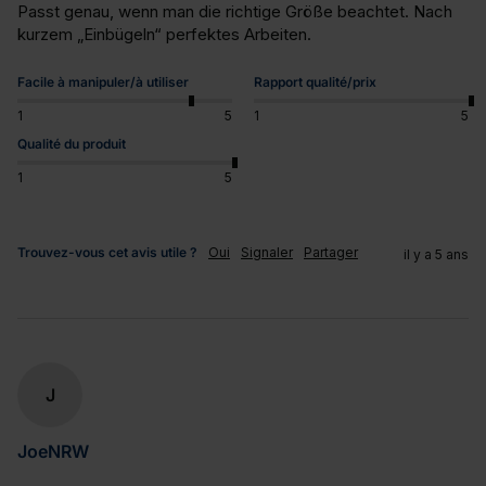
Passt genau, wenn man die richtige Größe beachtet. Nach 
kurzem „Einbügeln“ perfektes Arbeiten.
Facile à manipuler/à utiliser
Rapport qualité/prix
1
5
1
5
Qualité du produit
1
5
Trouvez-vous cet avis utile ?
Oui
Signaler
Partager
il y a 5 ans
J
JoeNRW