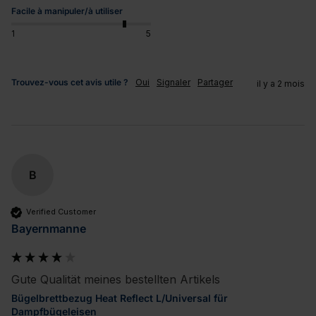
Facile à manipuler/à utiliser
1
5
Trouvez-vous cet avis utile ?
Oui
Signaler
Partager
il y a 2 mois
B
Verified Customer
Bayernmanne
Gute Qualität meines bestellten Artikels
Bügelbrettbezug Heat Reflect L/Universal für
Dampfbügeleisen