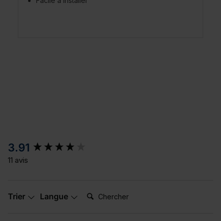
Facile à installer
New content loaded
3.91
11 avis
Chercher:
Trier
Langue