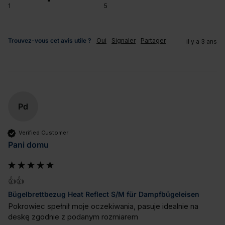
1
5
Trouvez-vous cet avis utile ?
Oui
Signaler
Partager
il y a 3 ans
Pd
Verified Customer
Pani domu
👍👍
Bügelbrettbezug Heat Reflect S/M für Dampfbügeleisen
Pokrowiec spełnił moje oczekiwania, pasuje idealnie na 
deskę zgodnie z podanym rozmiarem