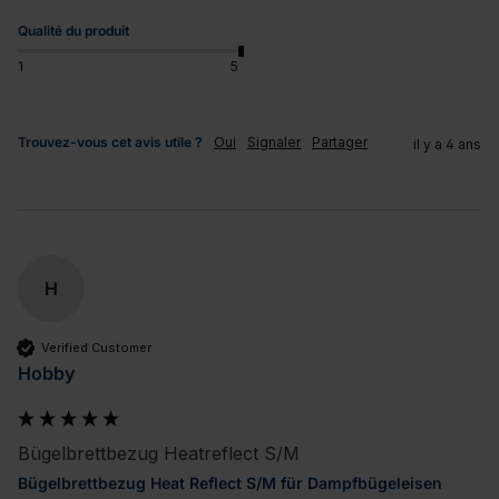
Qualité du produit
1
5
Trouvez-vous cet avis utile ?
Oui
Signaler
Partager
il y a 4 ans
H
Verified Customer
Hobby
Bügelbrettbezug Heatreflect S/M
Bügelbrettbezug Heat Reflect S/M für Dampfbügeleisen