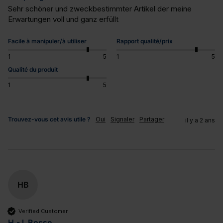
Sehr schöner und zweckbestimmter Artikel der meine 
Erwartungen voll und ganz erfüllt
Facile à manipuler/à utiliser
Rapport qualité/prix
1
5
1
5
Qualité du produit
1
5
Trouvez-vous cet avis utile ?
Oui
Signaler
Partager
il y a 2 ans
HB
Verified Customer
H.-J. Bosse