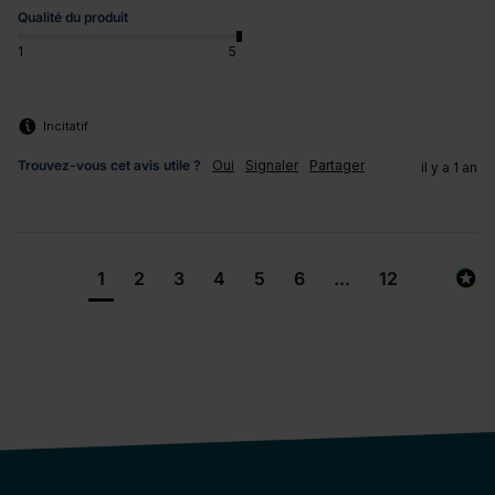
Qualité du produit
1
5
Incitatif
Trouvez-vous cet avis utile ?
Oui
Signaler
Partager
il y a 1 an
1
2
3
4
5
6
...
12