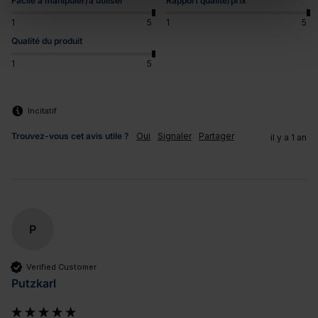
Facile à manipuler/à utiliser
Rapport qualité/prix
1
5
1
5
Qualité du produit
1
5
Incitatif
Trouvez-vous cet avis utile ?
Oui
Signaler
Partager
il y a 1 an
P
Verified Customer
Putzkarl