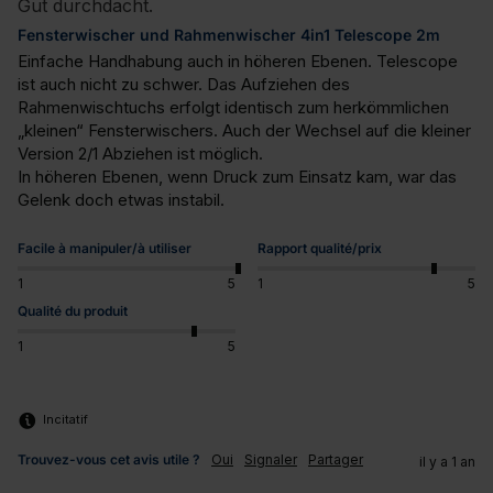
Gut durchdacht.
Fensterwischer und Rahmenwischer 4in1 Telescope 2m
Einfache Handhabung auch in höheren Ebenen. Telescope 
ist auch nicht zu schwer. Das Aufziehen des 
Rahmenwischtuchs erfolgt identisch zum herkömmlichen 
„kleinen“ Fensterwischers. Auch der Wechsel auf die kleiner 
Version 2/1 Abziehen ist möglich. 

In höheren Ebenen, wenn Druck zum Einsatz kam, war das 
Gelenk doch etwas instabil.
Facile à manipuler/à utiliser
Rapport qualité/prix
1
5
1
5
Qualité du produit
1
5
Incitatif
Trouvez-vous cet avis utile ?
Oui
Signaler
Partager
il y a 1 an