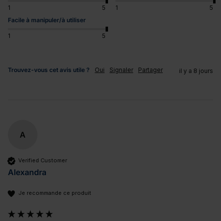
1
5
1
5
Facile à manipuler/à utiliser
1
5
Trouvez-vous cet avis utile ?
Oui
Signaler
Partager
il y a 8 jours
A
Verified Customer
Alexandra
Je recommande ce produit