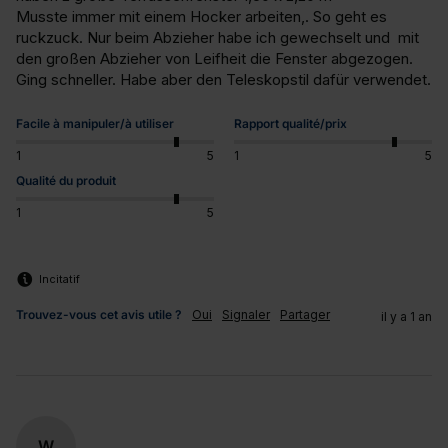
Musste immer mit einem Hocker arbeiten,. So geht es 
ruckzuck. Nur beim Abzieher habe ich gewechselt und  mit 
den großen Abzieher von Leifheit die Fenster abgezogen. 
Ging schneller. Habe aber den Teleskopstil dafür verwendet.
Facile à manipuler/à utiliser
Rapport qualité/prix
1
5
1
5
Qualité du produit
1
5
Incitatif
Trouvez-vous cet avis utile ?
Oui
Signaler
Partager
il y a 1 an
W