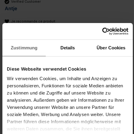
Verified Customer
Antje
Je recommande ce produit
...
Zustimmung
Details
Über Cookies
Fensterwischer und Rahmenwischer 4in1 Telescope 2m
L'auteur de cet avis n'a laissé aucun commentaire
Diese Webseite verwendet Cookies
Qualité du produit
Rapport qualité/prix
Wir verwenden Cookies, um Inhalte und Anzeigen zu
1
5
1
5
personalisieren, Funktionen für soziale Medien anbieten
Facile à manipuler/à utiliser
zu können und die Zugriffe auf unsere Website zu
1
5
analysieren. Außerdem geben wir Informationen zu Ihrer
Verwendung unserer Website an unsere Partner für
soziale Medien, Werbung und Analysen weiter. Unsere
Trouvez-vous cet avis utile ?
Oui
Signaler
Partager
il y a 2 mois
Partner führen diese Informationen möglicherweise mit
weiteren Daten zusammen, die Sie ihnen bereitgestellt