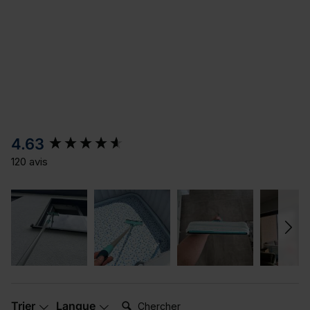
New content loaded
4.63
120 avis
Chercher:
Trier
Langue