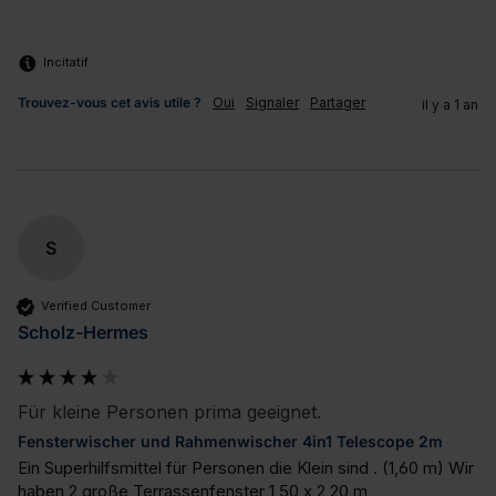
Incitatif
Trouvez-vous cet avis utile ?
Oui
Signaler
Partager
il y a 1 an
S
Verified Customer
Scholz-Hermes
Für kleine Personen prima geeignet.
Fensterwischer und Rahmenwischer 4in1 Telescope 2m
Ein Superhilfsmittel für Personen die Klein sind . (1,60 m) Wir 
haben 2 große Terrassenfenster 1,50 x 2,20 m
