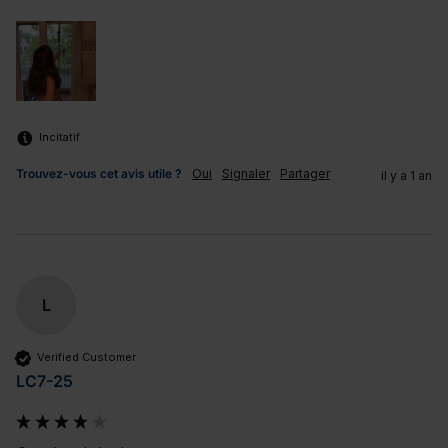
Incitatif
Trouvez-vous cet avis utile ?
Oui
Signaler
Partager
il y a 1 an
L
Verified Customer
LC7-25