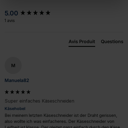
New content loaded
5.00
1 avis
Avis Produit
Questions
M
Manuela82
Super einfaches Käseschneiden
Käsehobel
Bei meinem letzten Käseschneider ist der Draht gerissen, 
also wollte ich was einfacheres. Der Käseschneider von 
Leifheit ist klasse. Der gleitet ganz einfach durch den Käse 