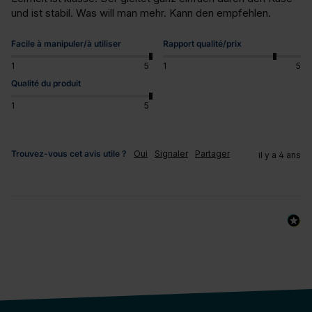
und ist stabil. Was will man mehr. Kann den empfehlen.
Facile à manipuler/à utiliser
Rapport qualité/prix
1
5
1
5
Qualité du produit
1
5
Trouvez-vous cet avis utile ?
Oui
Signaler
Partager
il y a 4 ans