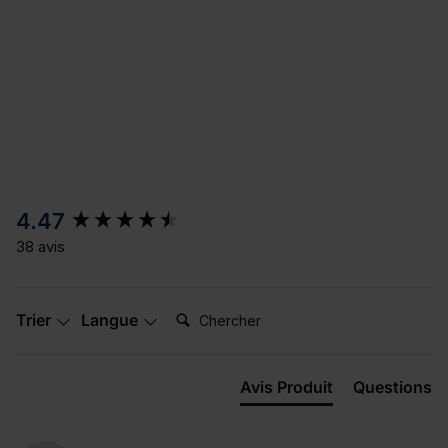
New content loaded
4.47
38 avis
Chercher:
Trier
Langue
Avis Produit
Questions