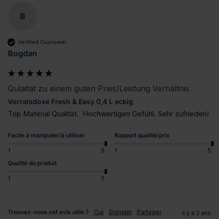
B
Verified Customer
Bogdan
Qulaität zu einem guten Preis/Leistung Verhältnis
Vorratsdose Fresh & Easy 0,4 L eckig
Top Material Qualität.  Hochwertigen Gefühl. Sehr zufrieden!
Facile à manipuler/à utiliser
Rapport qualité/prix
1
5
1
5
Qualité du produit
1
5
Trouvez-vous cet avis utile ?
Oui
Signaler
Partager
il y a 2 ans