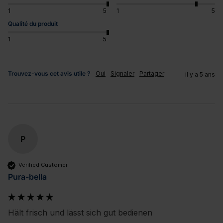
1
5
1
5
Qualité du produit
1
5
Trouvez-vous cet avis utile ?
Oui
Signaler
Partager
il y a 5 ans
P
Verified Customer
Pura-bella
Hält frisch und lässt sich gut bedienen