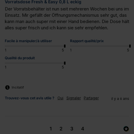
Vorratsdose Fresh & Easy 0,8 L eckig
Der Vorratsbehälter ist nun seit mehreren Wochen bei uns im 
Einsatz. Mir gefällt der Öffnungsmechanismus sehr gut, das 
kann man auch super mit einer Hand bedienen. Die Dose hält 
alles super frisch und ich kann sie sehr empfehlen.
Facile à manipuler/à utiliser
Rapport qualité/prix
1
5
1
5
Qualité du produit
1
5
Incitatif
Trouvez-vous cet avis utile ?
Oui
Signaler
Partager
il y a 6 ans
1
2
3
4