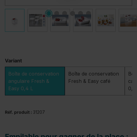
Variant
Boîte de conservation
Boîte de conservation
Boî
angulaire Fresh &
Fresh & Easy café
car
Easy 0,4 L
0,8
Réf. produit :
31207
Empilable pour gagner de la place :