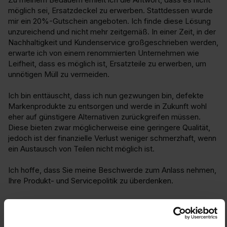
möglich sei, Ersatzdeckel zu erwerben. Stattdessen wurde 
mir ein 20%-Gutschein angeboten. Ich finde diese Lösung 
unzureichend und nicht mehr zeitgemäß. In einer Zeit, in der 
Nachhaltigkeit und Kundenservice großgeschrieben werden, 
erwarte ich von einem renommierten Unternehmen wie 
Leifheit, dass es möglich ist, Ersatzteile zu erwerben, um 
unnötigen Müll zu vermeiden.

Ich bin enttäuscht, dass ich nun gezwungen bin, defekte 
Markenprodukte zu entsorgen und werde in Zukunft wohl 
eher auf günstigere Alternativen zurückgreifen müssen. 
Diese bieten zwar möglicherweise eine geringere Qualität, 
jedoch ist der finanzielle Verlust weniger schmerzhaft, wenn 
ein Austausch von Teilen nicht möglich ist.

Ich hoffe, dass Sie meine Beschwerde zum Anlass nehmen, 
Ihre Produkt- und Servicepolitik zu überdenken.
Facile à manipuler/à utiliser
Rapport qualité/prix
1
5
1
5