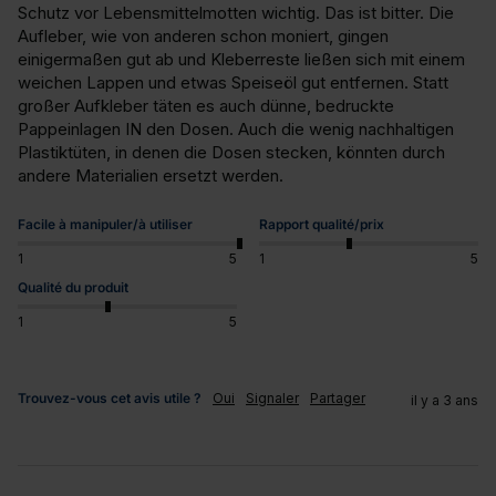
Schutz vor Lebensmittelmotten wichtig. Das ist bitter. Die 
Aufleber, wie von anderen schon moniert, gingen 
einigermaßen gut ab und Kleberreste ließen sich mit einem 
weichen Lappen und etwas Speiseöl gut entfernen. Statt 
großer Aufkleber täten es auch dünne, bedruckte 
Pappeinlagen IN den Dosen. Auch die wenig nachhaltigen 
Plastiktüten, in denen die Dosen stecken, könnten durch 
andere Materialien ersetzt werden.
Facile à manipuler/à utiliser
Rapport qualité/prix
1
5
1
5
Qualité du produit
1
5
Trouvez-vous cet avis utile ?
Oui
Signaler
Partager
il y a 3 ans