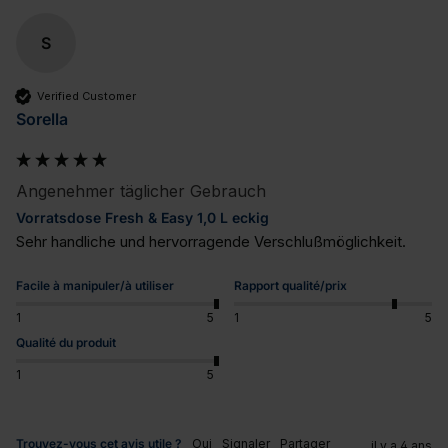
S
Verified Customer
Sorella
Angenehmer täglicher Gebrauch
Vorratsdose Fresh & Easy 1,0 L eckig
Sehr handliche und hervorragende Verschlußmöglichkeit.
Facile à manipuler/à utiliser
Rapport qualité/prix
1
5
1
5
Qualité du produit
1
5
Trouvez-vous cet avis utile ?
Oui
Signaler
Partager
il y a 4 ans