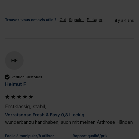
Trouvez-vous cet avis utile ?
Oui
Signaler
Partager
il y a 4 ans
HF
Verified Customer
Helmut F
Erstklassig, stabil,
Vorratsdose Fresh & Easy 0,8 L eckig
wunderbar zu handhaben, auch mit meinen Arthrose Händen
Facile à manipuler/à utiliser
Rapport qualité/prix