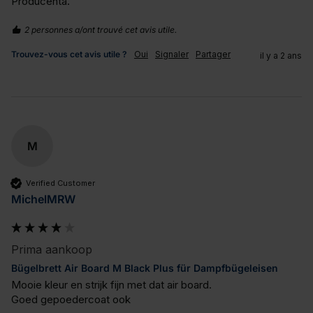
Producenta.
2 personnes a/ont trouvé cet avis utile.
Trouvez-vous cet avis utile ?
Oui
Signaler
Partager
il y a 2 ans
M
Verified Customer
MichelMRW
Prima aankoop
Bügelbrett Air Board M Black Plus für Dampfbügeleisen
Mooie kleur en strijk fijn met dat air board.

Goed gepoedercoat ook