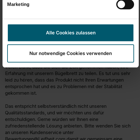
Marketing
1
5
1
5
Qualité du produit
1
5
Alle Cookies zulassen
Réponse:
Nur notwendige Cookies verwenden
Guten Tag,

vielen Dank, dass Sie sich die Zeit genommen haben, Ihre 
Erfahrung mit unserem Bügelbrett zu teilen. Es tut uns sehr 
leid zu hören, dass das Produkt nicht Ihren Erwartungen 
entsprochen hat und es zu Problemen mit der Stabilität 
gekommen ist.

Das entspricht selbstverständlich nicht unseren 
Qualitätsstandards, und wir möchten uns dafür 
entschuldigen. Gerne würden wir Ihnen eine 
zufriedenstellende Lösung anbieten. Bitte wenden Sie sich 
an unseren Kundenservice unter 
Bewertungen@Leifheit.com damit wir gemeinsam eine 