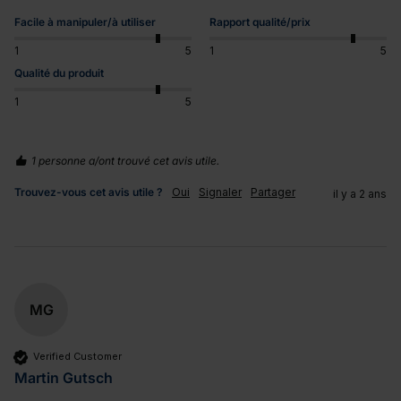
Facile à manipuler/à utiliser
Rapport qualité/prix
1
5
1
5
Qualité du produit
1
5
1 personne a/ont trouvé cet avis utile.
Trouvez-vous cet avis utile ?
Oui
Signaler
Partager
il y a 2 ans
MG
Verified Customer
Martin Gutsch