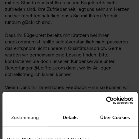
mit der Standfestigkeit Ihres neuen Bügelbretts nicht 
zufrieden sind. Ihre Zufriedenheit liegt uns sehr am Herzen, 
und wir möchten natürlich, dass Sie mit Ihrem Produkt 
rundum glücklich sind.

Dass Ihr Bügelbrett bereits mit Kratzern bei Ihnen 
angekommen ist, sollte selbstverständlich nicht passieren – 
das entspricht nicht unserem Qualitätsanspruch. Gerne 
würden wir gemeinsam eine Lösung finden. Bitte 
kontaktieren Sie doch unseren Kundenservice unter 
Bewertungen@Leifheit.com damit wir Ihr Anliegen 
schnellstmöglich klären können.

Vielen Dank für Ihr ehrliches Feedback – nur so können wir 
uns stetig verbessern. Wir würden uns freuen, wenn wir 
Ihnen weiterhelfen können!

Liebe Grüße

Zustimmung
Details
Über Cookies
Kim,Kim
Trouvez-vous cet avis utile ?
Oui
Signaler
Partager
il y a 1 an