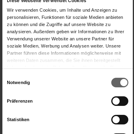
Diese Webseite verwendet Cookies
Wir verwenden Cookies, um Inhalte und Anzeigen zu
personalisieren, Funktionen für soziale Medien anbieten
zu können und die Zugriffe auf unsere Website zu
analysieren. Außerdem geben wir Informationen zu Ihrer
B
Verwendung unserer Website an unsere Partner für
soziale Medien, Werbung und Analysen weiter. Unsere
Bia73
Partner führen diese Informationen möglicherweise mit
weiteren Daten zusammen, die Sie ihnen bereitgestellt
haben oder die sie im Rahmen Ihrer Nutzung der Dienste
Sehr enttäuscht
gesammelt haben. Sie geben Einwilligung zu unseren
Einwilligungsauswahl
Bügelbrett Air Board M Compact für Dampfbügeleisen
Cookies, wenn Sie unsere Webseite weiterhin nutzen.
Notwendig
Ich habe dieses Bügelbrett vor einiger Zeit gekauft, weil ich 
dachte mit Leifheit kaufe ich Qualität. Gleich beim ersten mal 
Bügeln löste sich das Brett vom Untergestell. Ich habe es 
Präferenzen
dann versucht wieder anzukleben. Das hat einige Zeit 
gehalten und nun löst es sich ständig wieder und immer 
mehr. Schade...dafür war es zu teuer...
Statistiken
Facile à manipuler/à utiliser
Rapport qualité/prix