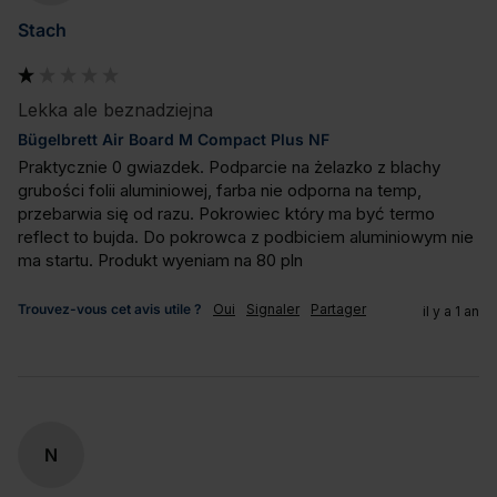
Stach
Lekka ale beznadziejna
Bügelbrett Air Board M Compact Plus NF
Praktycznie 0 gwiazdek. Podparcie na żelazko z blachy 
grubości folii aluminiowej, farba nie odporna na temp, 
przebarwia się od razu. Pokrowiec który ma być termo 
reflect to bujda. Do pokrowca z podbiciem aluminiowym nie 
ma startu. Produkt wyeniam na 80 pln
Trouvez-vous cet avis utile ?
Oui
Signaler
Partager
il y a 1 an
N