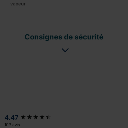
vapeur
Consignes de sécurité
New content loaded
4.47
109 avis