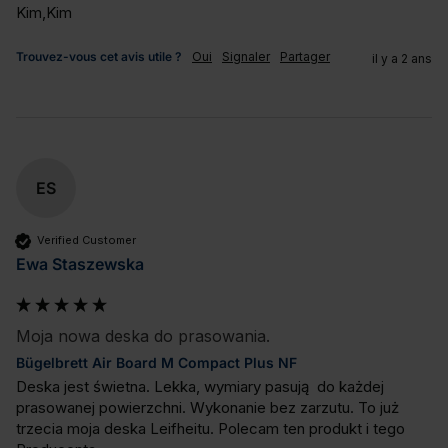
Kim,Kim
Trouvez-vous cet avis utile ?
Oui
Signaler
Partager
il y a 2 ans
ES
Verified Customer
Ewa Staszewska
Moja nowa deska do prasowania.
Bügelbrett Air Board M Compact Plus NF
Deska jest świetna. Lekka, wymiary pasują  do każdej 
prasowanej powierzchni. Wykonanie bez zarzutu. To już  
trzecia moja deska Leifheitu. Polecam ten produkt i tego 