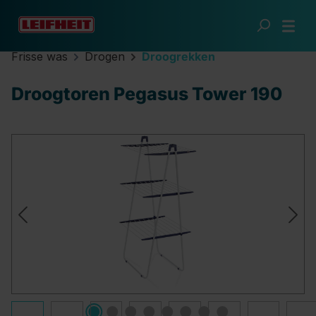
Ga naar de hoofdinhoud
Frisse was
Drogen
Droogrekken
Droogtoren Pegasus Tower 190
Afbeeldingengalerij overslaan