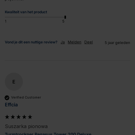
Kwaliteit van het product
1
5
Vond je dit een nuttige review?
Ja
Melden
Deel
5 jaar geleden
E
Verified Customer
Effcia
Suszarka pionowa
Turmtrockner Pegasus Tower 200 Deluxe