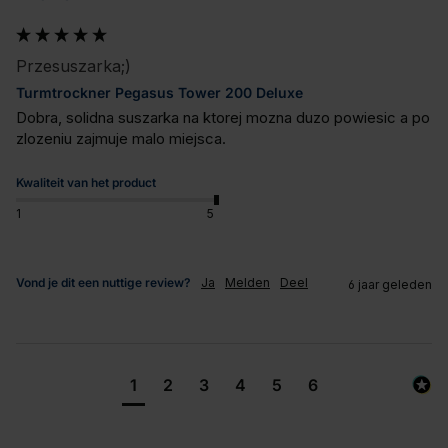
Przesuszarka;)
Turmtrockner Pegasus Tower 200 Deluxe
Dobra, solidna suszarka na ktorej mozna duzo powiesic a po 
zlozeniu zajmuje malo miejsca.
Kwaliteit van het product
1
5
Vond je dit een nuttige review?
Ja
Melden
Deel
6 jaar geleden
1
2
3
4
5
6