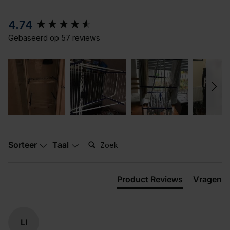
New content loaded
4.74
Gebaseerd op 57 reviews
Zoek:
Sorteer
Taal
Product Reviews
Vragen
Ll