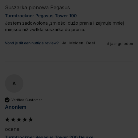
Suszarka pionowa Pegasus
Turmtrockner Pegasus Tower 190
Jestem zadowolona ,zmieści dużo prania i zajmuje mniej 
miejsca niż zwtkła suszarka do prania.
Vond je dit een nuttige review?
Ja
Melden
Deel
6 jaar geleden
A
Verified Customer
Anoniem
ocena
Turmtrockner Pegasus Tower 200 Deluxe