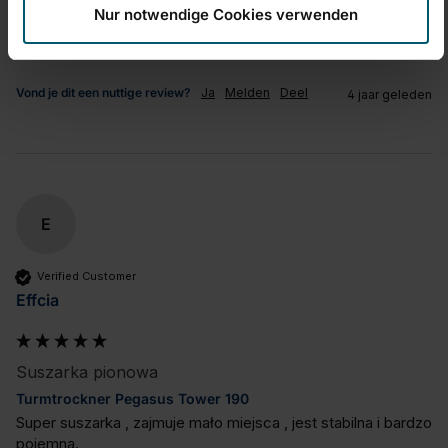
Nur notwendige Cookies verwenden
1
5
Vond je dit een nuttige review?
Ja
Melden
Deel
4 jaar geleden
E
Verified Customer
Effcia
Suszarka pionowa
Turmtrockner Pegasus Tower 190
Super suszarka , zajmuje mało miejsca , jest stabilna i bardzo 
pojemna.