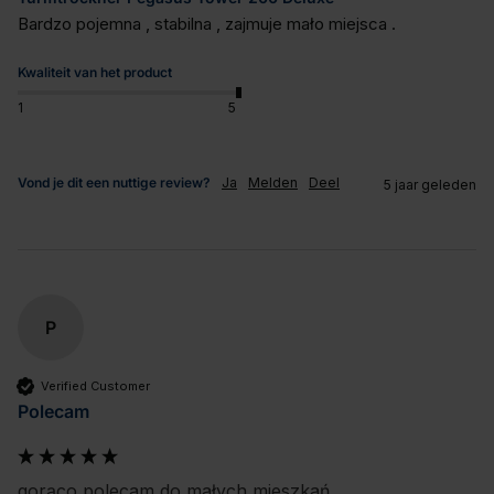
Bardzo pojemna , stabilna , zajmuje mało miejsca .
Kwaliteit van het product
1
5
Vond je dit een nuttige review?
Ja
Melden
Deel
5 jaar geleden
P
Verified Customer
Polecam
gorąco polecam do małych mieszkań