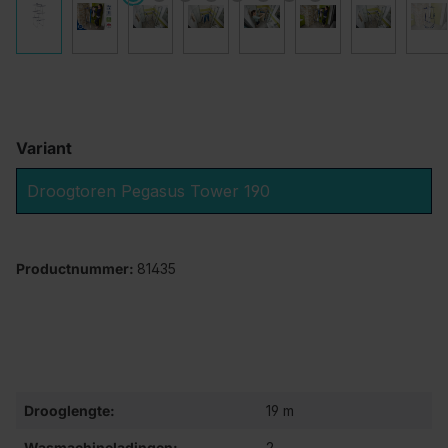
Variant
Droogtoren Pegasus Tower 190
Productnummer:
81435
Drooglengte:
19 m
Wasmachineladingen:
2