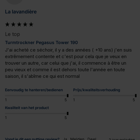
La lavandière
Le top
Turmtrockner Pegasus Tower 190
J'ai acheté ce séchoir, il y a des années ( +10 ans) j'en suis 
extrêmement contente et c'est pour cela que je veux en 
trouver un autre, car celui que j'ai, il commence à être un 
peu vieux et comme il est dehors toute l'année en toute 
saison, il s'abîme ce qui est normal
Eenvoudig te hanteren/bedienen
Prijs/kwaliteitsverhouding
1
5
1
5
Kwaliteit van het product
1
5
Vond je dit een nuttige review?
Ja
Melden
Deel
2 jaar geleden