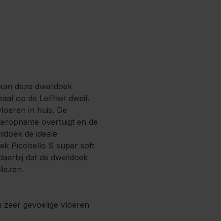
 kan deze dweildoek
al op de Leifheit dweil.
loeren in huis. De
ateropname overtuigt en de
ildoek de ideale
oek Picobello S super soft
daarbij dat de dweildoek
liezen.
n zeer gevoelige vloeren