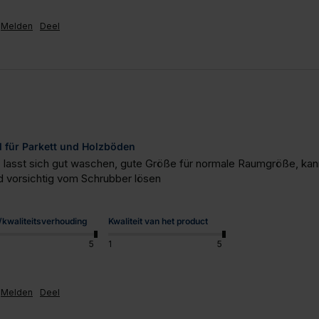
Melden
Deel
l für Parkett und Holzböden
, lasst sich gut waschen, gute Größe für normale Raumgröße, ka
d vorsichtig vom Schrubber lösen
s/kwaliteitsverhouding
Kwaliteit van het product
5
1
5
Melden
Deel