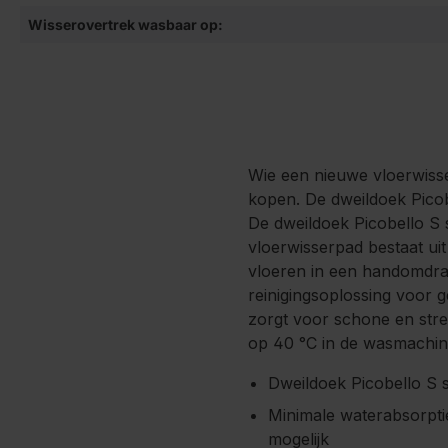
Wisserovertrek wasbaar op:
Wie een nieuwe vloerwisse
kopen. De dweildoek Picobe
De dweildoek Picobello S s
vloerwisserpad bestaat uit
vloeren in een handomdraai
reinigingsoplossing voor g
zorgt voor schone en stre
op 40 °C in de wasmachine
Dweildoek Picobello S s
Minimale waterabsorptie
mogelijk