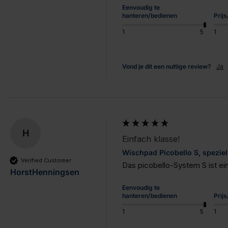
Eenvoudig te
hanteren/bedienen
Prij
1
5
1
Vond je dit een nuttige review?
Ja
H
Einfach klasse!
Wischpad Picobello S, speziel
Verified Customer
Das picobello-System S ist ein
HorstHenningsen
Eenvoudig te
hanteren/bedienen
Prij
1
5
1