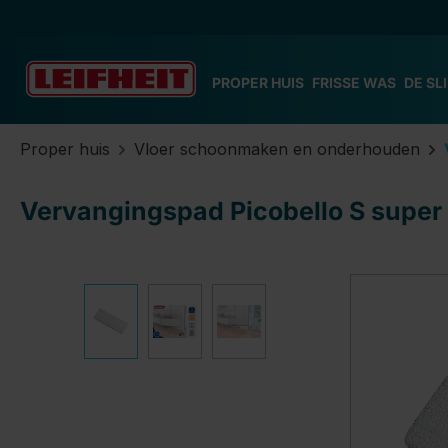
 naar de hoofdinhoud
Ga naar de zoekopdracht
Ga naar de hoofdnavigatie
PROPER HUIS
FRISSE WAS
DE SL
Proper huis
Vloer schoonmaken en onderhouden
Vervangingspad Picobello S super 
Afbeeldingengalerij overslaan