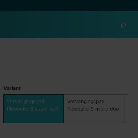
Variant
Vervangingspad
Vervangingspad
Ver
Picobello S super soft
Picobello S micro duo
Pico
plus