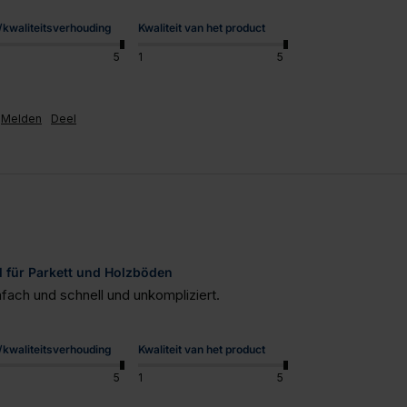
s/kwaliteitsverhouding
Kwaliteit van het product
5
1
5
Melden
Deel
l für Parkett und Holzböden
fach und schnell und unkompliziert.
s/kwaliteitsverhouding
Kwaliteit van het product
5
1
5