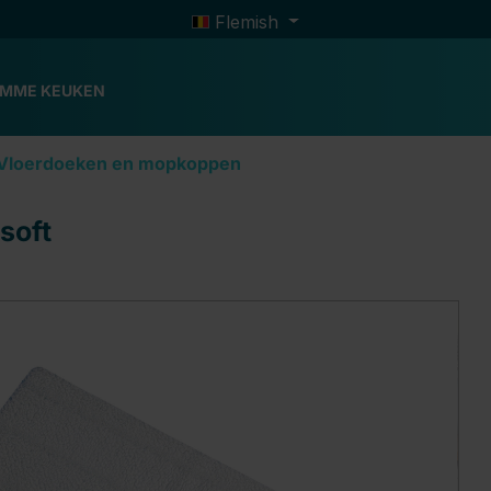
Flemish
IMME KEUKEN
Vloerdoeken en mopkoppen
soft